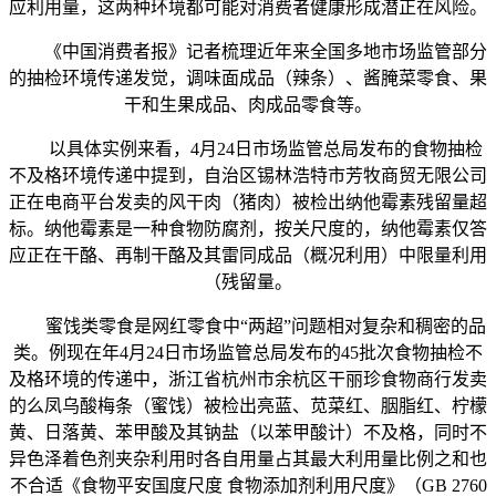
应利用量，这两种环境都可能对消费者健康形成潜正在风险。
《中国消费者报》记者梳理近年来全国多地市场监管部分
的抽检环境传递发觉，调味面成品（辣条）、酱腌菜零食、果
干和生果成品、肉成品零食等。
以具体实例来看，4月24日市场监管总局发布的食物抽检
不及格环境传递中提到，自治区锡林浩特市芳牧商贸无限公司
正在电商平台发卖的风干肉（猪肉）被检出纳他霉素残留量超
标。纳他霉素是一种食物防腐剂，按关尺度的，纳他霉素仅答
应正在干酪、再制干酪及其雷同成品（概况利用）中限量利用
（残留量。
蜜饯类零食是网红零食中“两超”问题相对复杂和稠密的品
类。例现在年4月24日市场监管总局发布的45批次食物抽检不
及格环境的传递中，浙江省杭州市余杭区干丽珍食物商行发卖
的么凤乌酸梅条（蜜饯）被检出亮蓝、苋菜红、胭脂红、柠檬
黄、日落黄、苯甲酸及其钠盐（以苯甲酸计）不及格，同时不
异色泽着色剂夹杂利用时各自用量占其最大利用量比例之和也
不合适《食物平安国度尺度 食物添加剂利用尺度》（GB 2760