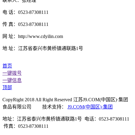
联系人：张经理
电 话：0523-87308111
传 真：0523-87308111
网 址：http://www.cdyilin.com
地 址：江苏省泰兴市黄桥镇通联路1号
首页
一键拨号
一键信息
顶部
CopyRight 2018 All Right Reserved 江苏J9.COM(中国区)·集团
食品有限公司 技术支持：
J9.COM(中国区)·集团
地址：江苏省泰兴市黄桥镇通联路1号 电话：0523-87308111
传真：0523-87308111