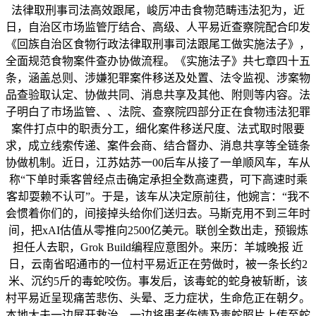
法律取刑事司法高效跟尾，峻厉冲击食物范畴违法犯为，近
日，自治区市场监管厅结合、高级、人平易近查察院配合印发
《回族自治区食物行政法律取刑事司法跟尾工做实施法子》，
全面规范食物案件查办协做流程。《实施法子》共七章四十五
条，涵盖总则、涉嫌犯罪案件移送及处置、法令监视、涉案物
品查验取认定、协做共同、消息共享及其他、附则等内容。法
子明白了市场监管、、法院、查察院四部分正在食物违法犯罪
案件打点中的职责分工，细化案件移送尺度、法式取时限要
求，成立线索传递、案件会商、结合督办、消息共享等全链条
协做机制。近日，江苏姑苏一00后车从接了一单顺风车，车从
称“下单时乘客曾经点击确定承担全数高速费，可下高速时乘
客却耍赖不认可”。于是，该车从决定原前往，他婉言：“我不
会惯着你们的，间接掉头给你们送归去。马斯克用不到三年时
间，把xAI估值从零推向2500亿美元。联创全数出走，预锻炼
担任人去职，Grok Build编程应意图外。来历：羊城晚报 近
日，云南省昭通市的一位村平易近正在劳做时，被一条长约2
米、沉约5斤的毒蛇咬伤。事发后，该毒蛇的蛇身被斩断，该
村平易近呈现痛苦悲伤、头晕、乏力症状，生命危正在朝夕。
本地大夫一边展开救治，一边将患者伤情及毒蛇照片上传至蛇