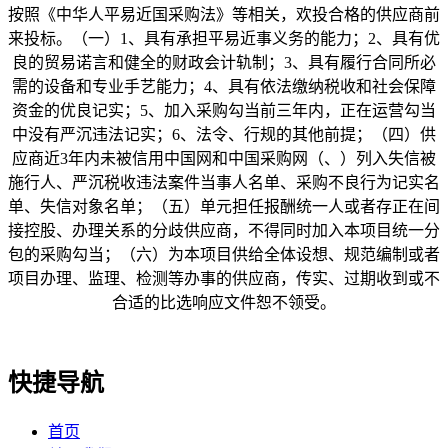
按照《中华人平易近国采购法》等相关，欢投合格的供应商前
来投标。（一）1、具有承担平易近事义务的能力；2、具有优
良的贸易诺言和健全的财政会计轨制；3、具有履行合同所必
需的设备和专业手艺能力；4、具有依法缴纳税收和社会保障
资金的优良记实；5、加入采购勾当前三年内，正在运营勾当
中没有严沉违法记实；6、法令、行规的其他前提；（四）供
应商近3年内未被信用中国网和中国采购网（、）列入失信被
施行人、严沉税收违法案件当事人名单、采购不良行为记实名
单、失信对象名单；（五）单元担任报酬统一人或者存正在间
接控股、办理关系的分歧供应商，不得同时加入本项目统一分
包的采购勾当；（六）为本项目供给全体设想、规范编制或者
项目办理、监理、检测等办事的供应商，传实、过期收到或不
合适的比选响应文件恕不领受。
快捷导航
首页