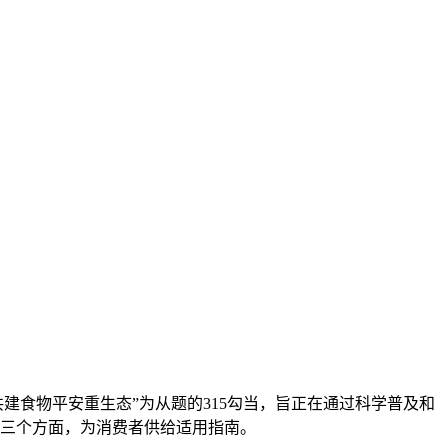
食物平安重生态”为从题的315勾当，旨正在通过科学普及和
三个方面，为消费者供给适用指南。