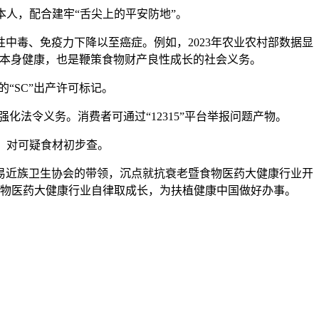
人，配合建牢“舌尖上的平安防地”。
毒、免疫力下降以至癌症。例如，2023年农业农村部数据显
是本身健康，也是鞭策食物财产良性成长的社会义务。
“SC”出产许可标记。
令义务。消费者可通过“12315”平台举报问题产物。
，对可疑食材初步查。
近族卫生协会的带领，沉点就抗衰老暨食物医药大健康行业开
物医药大健康行业自律取成长，为扶植健康中国做好办事。