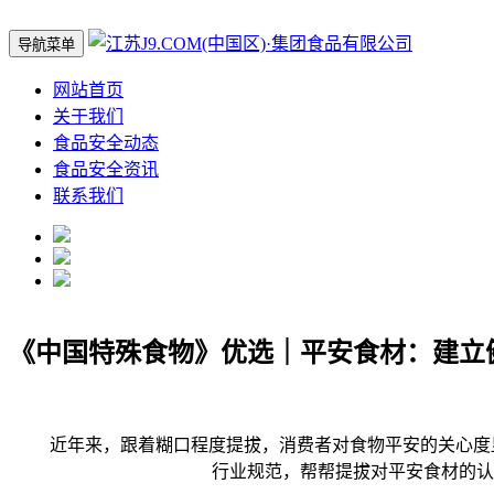
导航菜单
网站首页
关于我们
食品安全动态
食品安全资讯
联系我们
《中国特殊食物》优选｜平安食材：建立
近年来，跟着糊口程度提拔，消费者对食物平安的关心度显著
行业规范，帮帮提拔对平安食材的认