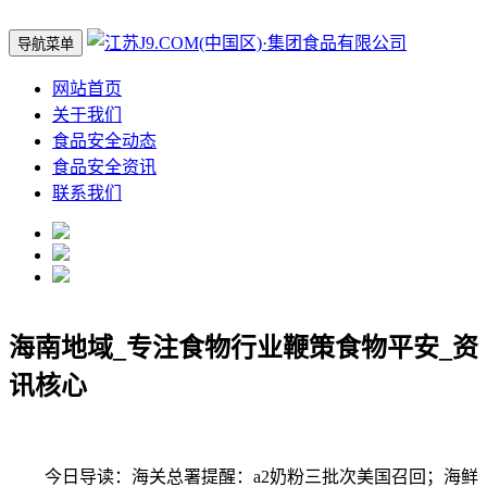
导航菜单
网站首页
关于我们
食品安全动态
食品安全资讯
联系我们
海南地域_专注食物行业鞭策食物平安_资
讯核心
今日导读：海关总署提醒：a2奶粉三批次美国召回；海鲜