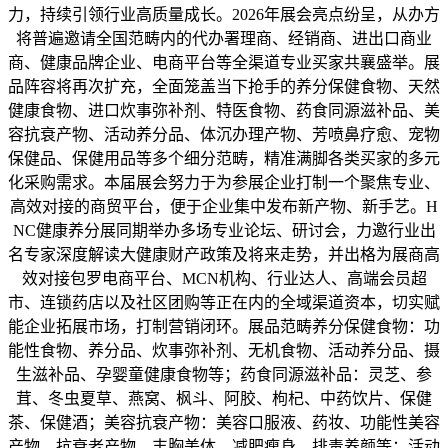
力，持续引领行业高质量成长。2026年展会亮点纷呈，从办方
将普遍邀请全国范畴内的代办署理商、经销商、进出口商业
商、健康品牌企业、电商平台等全渠道专业买家共襄盛举。展
品阵容将再次扩充，全面笼盖当下抢手的养分保健食物、天然
健康食物、进口炊事弥补剂、特医食物、药食同源滋补品、美
容抗衰产物、活动养分品、体沉办理产物、芳喷鼻疗愈、宠物
保健品、保健用品等多个细分范畴，精准满脚各类买家的多元
化采购需求。本届展会努力于为参展企业打制一个聚焦专业、
高效对接的商贸平台，便于企业集中发布新产物、新手艺。H
NC健康养分展同期举办多场专业论坛、研讨会，力邀行业出
名专家深度解读大健康财产政策及将来走势，并出格为展商高
效对接包罗电商平台、MCN机构、行业达人、高端会员超
市、连锁药店以及社区团购等正在内的全域渠道资本，切实赋
能企业拓展市场，打制营销闭环。展品范畴养分保健食物：功
能性食物、养分品、炊事弥补剂、无机食物、活动养分品、摄
生滋补品、孕婴童健康食物等；药食同源滋补品：灵芝、参
茸、冬虫夏草、燕窝、枫斗、阿胶、枸杞、中药饮片、保健
茶、保健酒；美容抗衰产物：美容口服液、药妆、功能性美容
产物、抗衰老产物、丰胸美体、减肥瘦身、排毒养颜等；活动