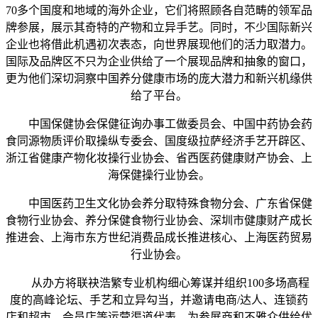
70多个国度和地域的海外企业，它们将照顾各自范畴的领军品
牌参展，展示其奇特的产物和立异手艺。同时，不少国际新兴
企业也将借此机遇初次表态，向世界展现他们的活力取潜力。
国际及品牌区不只为企业供给了一个展现品牌和抽象的窗口，
更为他们深切洞察中国养分健康市场的庞大潜力和新兴机缘供
给了平台。
中国保健协会保健征询办事工做委员会、中国中药协会药
食同源物质评价取操纵专委会、国度级拉萨经济手艺开辟区、
浙江省健康产物化妆操行业协会、省西医药健康财产协会、上
海保健操行业协会。
中国医药卫生文化协会养分取特殊食物分会、广东省保健
食物行业协会、养分保健食物行业协会、深圳市健康财产成长
推进会、上海市东方世纪消费品成长推进核心、上海医药贸易
行业协会。
从办方将联袂浩繁专业机构细心筹谋并组织100多场高程
度的高峰论坛、手艺和立异勾当，并邀请电商/达人、连锁药
店和超市、会员店等运营渠道代表，为参展商和不雅众供给优