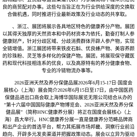
良的商贸配对办事。这些勾当旨正在为行业供给深度的交换取
合做机遇，同时推进行业最新政策及行业动态的共享取。
、浙江、展团将展示各具地区特色的健康养分产物。展团
以其得天独厚的天然资本和中药材资本为依托，勤奋打制人参
健康财产，针对分歧区域、分歧消费群体开辟人参产物，实现
全链增值。浙江展团将带来铁皮石斛、优良蜂产物、美容养颜
的珍珠粉、灵芝等多样化的保健产物。展团，将展现保守藏医
药和现代科技相连系的优良，以及高原特有的养分健康食物、
专业的冷链物流办事等。
2026亚洲天然及养分保健品展2026年6月15-17日·国度会
展核心（上海）展会简介2026年6月15日至17日，由中国医药
保健品进出口商会取上海博华国际展览无限公司结合从办的
“第十六届中国国际健康产物博览会、2026亚洲天然及养分保
健品展”（简称HNC健康养分展）将正在国度会展核心（上
海）昌大举行。HNC健康养分展一直是健康养分范畴品牌商
和出产企业的首选平台，帮力其拓展市场邦畿、洞察行业前沿
趋向、开辟多元发卖渠道并把握政策动态。展会以立异为驱动