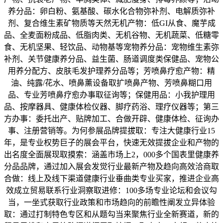
养分品：卵白粉、氨基酸、碳水化合物弥补剂、电解质弥补
剂、复合维生素矿物质等天然无机产物：低GI从食、魔芋成
品、全麦面粉成品、低脂肉类、无机谷物、无机蔬菜、低糖零
食、无机坚果、轻饮品、动物基等宠物养分品：宠物维生素弥
补剂、关节健康养分品、益生菌、肠道调度类保健品、宠物公
用养分配方、皮肤毛发护理养分品等；芳喷鼻疗愈产物：精
油、纯露/花水、喷鼻薰设备取扩喷鼻产物、芳喷鼻糊口用
品、专业芳喷鼻疗愈办事取征询等；保健用品：小我护理用
品、按摩器具、健康体检仪器、脚疗药浴、理疗仪器等；第三
方办事：委托出产、贴牌加工、合做开辟、健康体检、征询办
事、注册营销等。为何参展品牌提拔取：专注大健康行业15
年，是专业权势巨子的展会平台，快速无效提拔企业和产物的
出名度全面展现取摸索：涵盖市场上2，000多个国表里健康养
分品品牌，通过加入展会发觉行业最新产物及趋向高效洽商取
合做：线上及线下渠道健康行业垂曲类专业买家，推进企业高
效成立贸易联系行业洞察取进修：100多场专业论坛和会议勾
当，一坐式获取行业政策和市场趋向的前瞻性阐发立异体验
取：通过打制特色专区和从题勾当来聚焦行业全新赛道，新的