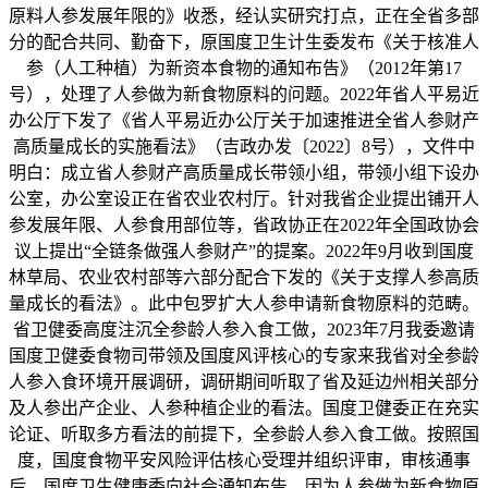
原料人参发展年限的》收悉，经认实研究打点，正在全省多部
分的配合共同、勤奋下，原国度卫生计生委发布《关于核准人
参（人工种植）为新资本食物的通知布告》（2012年第17
号），处理了人参做为新食物原料的问题。2022年省人平易近
办公厅下发了《省人平易近办公厅关于加速推进全省人参财产
高质量成长的实施看法》（吉政办发〔2022〕8号），文件中
明白：成立省人参财产高质量成长带领小组，带领小组下设办
公室，办公室设正在省农业农村厅。针对我省企业提出铺开人
参发展年限、人参食用部位等，省政协正在2022年全国政协会
议上提出“全链条做强人参财产”的提案。2022年9月收到国度
林草局、农业农村部等六部分配合下发的《关于支撑人参高质
量成长的看法》。此中包罗扩大人参申请新食物原料的范畴。
省卫健委高度注沉全参龄人参入食工做，2023年7月我委邀请
国度卫健委食物司带领及国度风评核心的专家来我省对全参龄
人参入食环境开展调研，调研期间听取了省及延边州相关部分
及人参出产企业、人参种植企业的看法。国度卫健委正在充实
论证、听取多方看法的前提下，全参龄人参入食工做。按照国
度，国度食物平安风险评估核心受理并组织评审，审核通事
后，国度卫生健康委向社会通知布告。因为人参做为新食物原