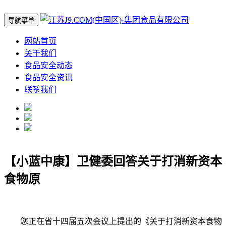
导航菜单
网站首页
关于我们
食品安全动态
食品安全资讯
联系我们
【小蓝中康】卫健委回答关于打消新资本
食物原
您正在省十四届五次会议上提出的《关于打消新资本食物