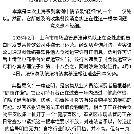
本案是本次上海系列案例中情节最“轻细”的一个——仅处
以。然而，它所触及的收集餐饮消息实正在性这一根本问题，
意义毫不轻细。
2026年2月，上海市市场监管局法律总队正在查处虚假告
白时发觉某餐饮公司涉嫌无证运营。经深切查询拜访，查实该
公司通过图像编纂软件他人食物运营许可证消息，伪制许可证
后上传至电商平台处置运营勾当。该行为违反了《食物运营许
可和存案办理法子》第二十八条之，同时涉嫌伪制证件。4月1
4日，法律总队依法将该案移送松江逃查刑事义务。
典型意义：一康证明，是食物从业人员给消费者最根基的
“健康许诺”。它证明持有者正在过去一年内通过了健康体检，
解除了患有痢疾、伤寒、病毒性肝炎等有碍食物平安的疾病的
可能。没有这张证明的员工参取食物制售，相当于正在社会食
物平安收集上扯开了一个“健康盲区”。奉贤区市场监管局正在
日常查抄中紧抓这一根本性要求不放，对违法者予以，传送出
的信号明白无力：食物行业的入行门槛，并不高。但有一康