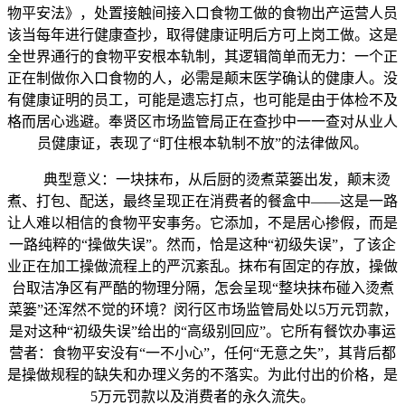
物平安法》，处置接触间接入口食物工做的食物出产运营人员
该当每年进行健康查抄，取得健康证明后方可上岗工做。这是
全世界通行的食物平安根本轨制，其逻辑简单而无力：一个正
正在制做你入口食物的人，必需是颠末医学确认的健康人。没
有健康证明的员工，可能是遗忘打点，也可能是由于体检不及
格而居心逃避。奉贤区市场监管局正在查抄中一一查对从业人
员健康证，表现了“盯住根本轨制不放”的法律做风。
典型意义：一块抹布，从后厨的烫煮菜篓出发，颠末烫
煮、打包、配送，最终呈现正在消费者的餐盒中——这是一路
让人难以相信的食物平安事务。它添加，不是居心掺假，而是
一路纯粹的“操做失误”。然而，恰是这种“初级失误”，了该企
业正在加工操做流程上的严沉紊乱。抹布有固定的存放，操做
台取洁净区有严酷的物理分隔，怎会呈现“整块抹布碰入烫煮
菜篓”还浑然不觉的环境？闵行区市场监管局处以5万元罚款，
是对这种“初级失误”给出的“高级别回应”。它所有餐饮办事运
营者：食物平安没有“一不小心”，任何“无意之失”，其背后都
是操做规程的缺失和办理义务的不落实。为此付出的价格，是
5万元罚款以及消费者的永久流失。