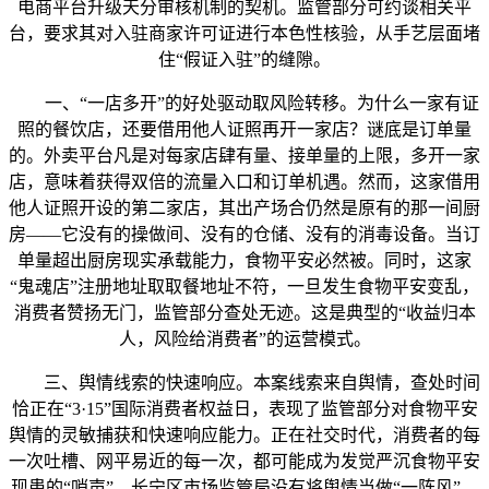
电商平台升级天分审核机制的契机。监管部分可约谈相关平
台，要求其对入驻商家许可证进行本色性核验，从手艺层面堵
住“假证入驻”的缝隙。
一、“一店多开”的好处驱动取风险转移。为什么一家有证
照的餐饮店，还要借用他人证照再开一家店？谜底是订单量
的。外卖平台凡是对每家店肆有量、接单量的上限，多开一家
店，意味着获得双倍的流量入口和订单机遇。然而，这家借用
他人证照开设的第二家店，其出产场合仍然是原有的那一间厨
房——它没有的操做间、没有的仓储、没有的消毒设备。当订
单量超出厨房现实承载能力，食物平安必然被。同时，这家
“鬼魂店”注册地址取取餐地址不符，一旦发生食物平安变乱，
消费者赞扬无门，监管部分查处无迹。这是典型的“收益归本
人，风险给消费者”的运营模式。
三、舆情线索的快速响应。本案线索来自舆情，查处时间
恰正在“3·15”国际消费者权益日，表现了监管部分对食物平安
舆情的灵敏捕获和快速响应能力。正在社交时代，消费者的每
一次吐槽、网平易近的每一次，都可能成为发觉严沉食物平安
现患的“哨声”。长宁区市场监管局没有将舆情当做“一阵风”，