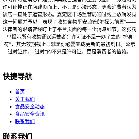
许可证挂正在店肆页面上，不只是违法形态，更会消费者认为
该店一直处于运营形态。嘉定区市场监管局通过线上放哨发觉
这一问题并予以，表现了收集食物平安监管的“探头前置”——
法律者的眼睛曾经盯上了平台页面的每一个消息细节。这张罚
单提示所有收集餐饮运营者：许可证不是一办了之的“护身
符”，其无效期截止日就是你必需完成更新的最初刻日。公示
过时证件，“过时”的不只是许可证，更是消费者的信赖。
快捷导航
首页
关于我们
食品安全动态
食品安全资讯
联系我们
联系我们