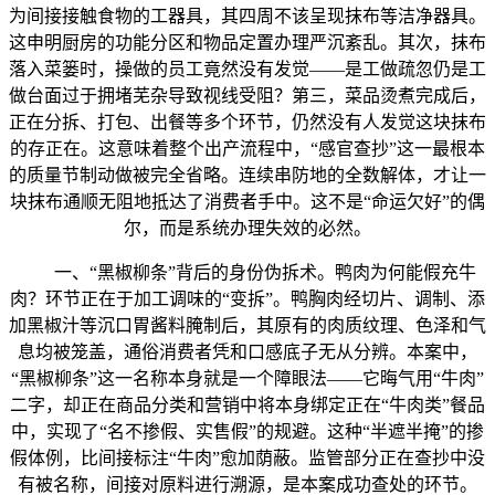
为间接接触食物的工器具，其四周不该呈现抹布等洁净器具。
这申明厨房的功能分区和物品定置办理严沉紊乱。其次，抹布
落入菜篓时，操做的员工竟然没有发觉——是工做疏忽仍是工
做台面过于拥堵芜杂导致视线受阻？第三，菜品烫煮完成后，
正在分拆、打包、出餐等多个环节，仍然没有人发觉这块抹布
的存正在。这意味着整个出产流程中，“感官查抄”这一最根本
的质量节制动做被完全省略。连续串防地的全数解体，才让一
块抹布通顺无阻地抵达了消费者手中。这不是“命运欠好”的偶
尔，而是系统办理失效的必然。
一、“黑椒柳条”背后的身份伪拆术。鸭肉为何能假充牛
肉？环节正在于加工调味的“变拆”。鸭胸肉经切片、调制、添
加黑椒汁等沉口胃酱料腌制后，其原有的肉质纹理、色泽和气
息均被笼盖，通俗消费者凭和口感底子无从分辨。本案中，
“黑椒柳条”这一名称本身就是一个障眼法——它晦气用“牛肉”
二字，却正在商品分类和营销中将本身绑定正在“牛肉类”餐品
中，实现了“名不掺假、实售假”的规避。这种“半遮半掩”的掺
假体例，比间接标注“牛肉”愈加荫蔽。监管部分正在查抄中没
有被名称，间接对原料进行溯源，是本案成功查处的环节。