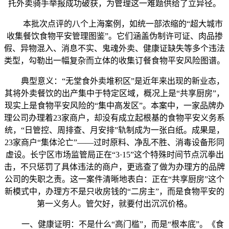
托外卖骑手举报成功破获，为管理这一难题供给了立异径。
本批次点评的八个上海案例，如统一部浓缩的“超大城市
收集餐饮食物平安管理图鉴”。它们涵盖伪制许可证、肉品掺
假、异物混入、消息不实、鬼魂外卖、健康证缺失等多个违法
类型，勾勒出一幅复杂而立体的收集订餐食物平安风险图谱。
典型意义：“无堂食外卖堆积区”是近年来出现的新业态，
其将外卖餐饮的出产集中于特定区域，概况上是“共享厨房”，
现实上是食物平安风险的“集中高发区”。本案中，一家品牌办
理公司办理着23家商户，却没有成立起根基的食物平安义务系
统，“日管控、周排查、月安排”轨制成为一张白纸。成果是，
23家商户“集体沦亡”——过时原料、净乱不胜、消毒设备形同
虚设。长宁区市场监管局正在“3·15”这个特殊时间节点沉拳出
击，不只惩罚了具体违法的商户，更逃查了做为办理方的品牌
公司的失职之责。这一案件清晰地表白：正在“共享厨房”这个
新模式中，办理方不是只收房钱的“二房主”，而是食物平安的
第一义务人。管欠好，就要付出沉沉价格。
一、健康证明：不是什么“高门槛”，而是“根本底”。《食