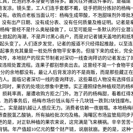
工具，比泡药水本身要可骇得多。最先往外捅这件事的，是福建
背发凉。镜头里，工人们连手套都不戴，徒手把刚分拣好的杨梅
没有。收购点老板当面认可：杨梅生成带酸，不泡甜味剂外埠批
甜味剂，没有出产日期、没有成分表、没有任何质量及格证明。记者
药杨梅”曾经不是什么奥秘操做了，以至可能是一条默认的行业潜
上掀起的海潮，不是声讨黑心商户，而是对记者铺天盖地的和抵制
向起头变了。人们逐步发觉，记者的报道不只经得起推敲，以至
起事务充其量是一桩处所食物平安事务。但接下来的成长，完全
疯传，本地财产的现实节制者对深切一线查询拜访的记者发出了
参取违规处置流程。连果子都别想卖出去。这曾经不是一个食物平
分的余地都没有。最让人后背发凉的不是商贩，而是那些藏正在
的人。面临记者深切一线的查询拜访，这些幕后人物没有选择低
取此同时，果农的处境比想象中更惨。实正遵照绿色种植规范的杨
、损耗率高，屡遭收购方拒之门外。泡了药的杨梅甜，看着红得
，泡药事务后，杨梅市场价钱从每斤十几块钱一跌到2块钱摆布
亡。实是越扒越让人感应无力。消费者信赖一夜崩塌。本地杨梅
筛查脱氢乙酸钠，所有抽检批次均及格。海曙区市场监管局同步
更的是，对正轨种植的果农来说，这完满是飞来横祸。辛辛苦苦
锅。年产值超10亿元的整个财产链，说崩就崩。更的是，这种