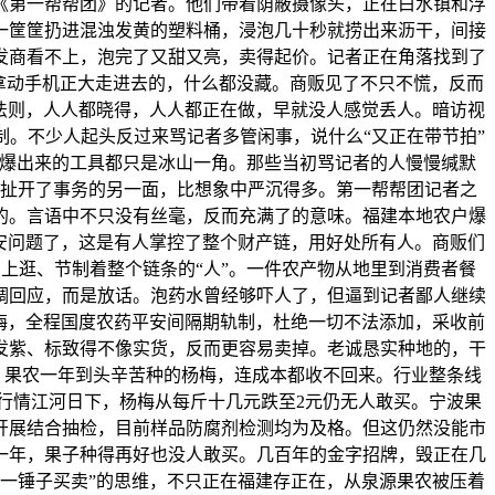
《第一帮帮团》的记者。他们带着荫蔽摄像头，正在白水镇和浮
一筐筐扔进混浊发黄的塑料桶，浸泡几十秒就捞出来沥干，间接
发商看不上，泡完了又甜又亮，卖得起价。记者正在角落找到了
是拿动手机正大走进去的，什么都没藏。商贩见了不只不慌，反而
法则，人人都晓得，人人都正在做，早就没人感觉丢人。暗访视
。不少人起头反过来骂记者多管闲事，说什么“又正在带节拍”
连爆出来的工具都只是冰山一角。那些当初骂记者的人慢慢缄默
扯开了事务的另一面，比想象中严沉得多。第一帮帮团记者之
的。言语中不只没有丝毫，反而充满了的意味。福建本地农户爆
安问题了，这是有人掌控了整个财产链，用好处所有人。商贩们
上逛、节制着整个链条的“人”。一件农产物从地里到消费者餐
调回应，而是放话。泡药水曾经够吓人了，但逼到记者鄙人继续
梅，全程国度农药平安间隔期轨制，杜绝一切不法添加，采收前
发紫、标致得不像实货，反而更容易卖掉。老诚恳实种地的，干
。果农一年到头辛苦种的杨梅，连成本都收不回来。行业整条线
行情江河日下，杨梅从每斤十几元跌至2元仍无人敢买。宁波果
开展结合抽检，目前样品防腐剂检测均为及格。但这仍然没能市
一年，果子种得再好也没人敢买。几百年的金字招牌，毁正在几
“一锤子买卖”的思维，不只正在福建存正在，从泉源果农被压着