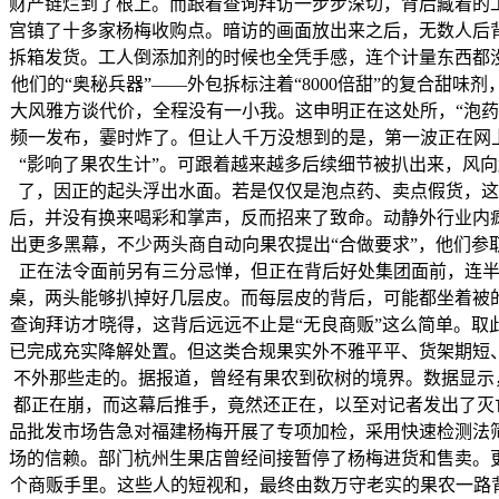
财产链烂到了根上。而跟着查询拜访一步步深切，背后藏着的
宫镇了十多家杨梅收购点。暗访的画面放出来之后，无数人后
拆箱发货。工人倒添加剂的时候也全凭手感，连个计量东西都
他们的“奥秘兵器”——外包拆标注着“8000倍甜”的复合
大风雅方谈代价，全程没有一小我。这申明正在这处所，“泡
频一发布，霎时炸了。但让人千万没想到的是，第一波正在网
“影响了果农生计”。可跟着越来越多后续细节被扒出来，风
了，因正的起头浮出水面。若是仅仅是泡点药、卖点假货，这
后，并没有换来喝彩和掌声，反而招来了致命。动静外行业内
出更多黑幕，不少两头商自动向果农提出“合做要求”，他们
正在法令面前另有三分忌惮，但正在背后好处集团面前，连半
桌，两头能够扒掉好几层皮。而每层皮的背后，可能都坐着被
查询拜访才晓得，这背后远远不止是“无良商贩”这么简单。
已完成充实降解处置。但这类合规果实外不雅平平、货架期短
不外那些走的。据报道，曾经有果农到砍树的境界。数据显示
都正在崩，而这幕后推手，竟然还正在，以至对记者发出了灭
品批发市场告急对福建杨梅开展了专项加检，采用快速检测法
场的信赖。部门杭州生果店曾经间接暂停了杨梅进货和售卖。
个商贩手里。这些人的短视和，最终由数万守老实的果农一路背