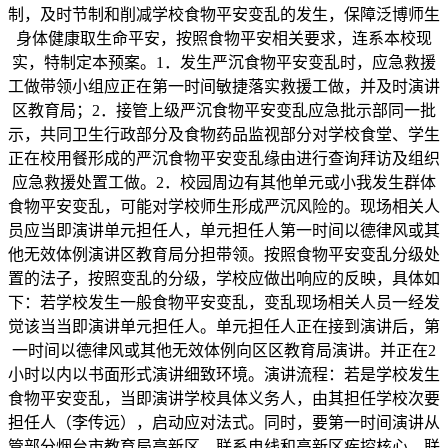
制，及时节制和削减学校食物平安变乱的发生，保障泛博师生
身体健康取生命平安，按照食物平安相关要求，连系本校现
实，特制定本预案。1．发生严沉食物平安变乱时，应急救援
工做带领小组应正在第一时间敏捷落实救援工做，并及时演讲
区教育局；2．接管上级严沉食物平安变乱应急批示部同一批
示，共同卫生行政部分及食物药品监视部分对学校食堂、学生
正在校用餐形成的严沉食物平安变乱缘由进行查询拜访及组织
应急救援处置工做。2．校园周边有其他单元或小我发生群体
食物平安变乱，可能对学校师生形成严沉风险的。现场相关人
员应当即演讲单元担任人，单元担任人第一时间以德律风或其
他无效体例演讲区教育局分担带领。按照食物平安变乱分级处
置的法子，按照变乱的分级，学校应做出响应的反映，具体如
下：若学校发生一般食物平安变乱，变乱现场相关人员一经发
觉该当当即演讲单元担任人。单元担任人正在接到演讲后，第
一时间以德律风或其他无效体例向区区教育局演讲。并正在2
小时以内以书面形式演讲细致环境。演讲流程：若是学校发生
食物平安变乱，当即演讲学校具体义务人，由其担任学校次要
担任人（李传远），启动应对法式。同时，要第一时间演讲从
管部分烟台市教育局高新区，联系电线和高新区疾控核心，联