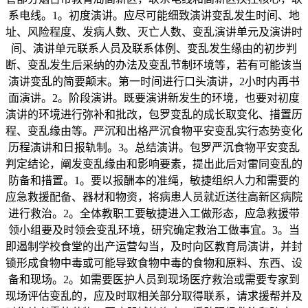
系电线。1。初度演讲。应尽可能细致演讲变乱发生时间、地
址、风险程度、发病人数、灭亡人数、变乱演讲单元及演讲时
间、演讲单元联系人员及联系体例、变乱发生缘由的初步判
断、变乱发生后采纳的办法及变乱节制环境等，若有可能该当
演讲变乱的简要颠末。第一时间进行口头演讲，2小时内再书
面演讲。2。阶段演讲。既要演讲新发生的环境，也要对初度
演讲的环境进行弥补和批改，包罗变乱的成长取变化、措置历
程、变乱缘由等。严沉和出格严沉食物平安变乱实行态势变化
历程演讲和日报轨制。3。总结演讲。包罗严沉食物平安变乱
判定结论，阐发变乱缘由和影响要素，提出此后对雷同变乱的
防备和措置。1。要以报酬本的准绳，敏捷组织人力和需要的
应急救援配备、器材和物资，将病患人员就近送往高新区病院
进行救治。2。全体教职工要敏捷进入工做形态，应急救援带
领小组要及时领会变乱环境，研究确定救治工做事宜。3。当
即遏制学校食堂的出产运营勾当，及时向区教育局演讲，并封
锁形成食物中毒或可能导致食物中毒的食物和原料、东西、设
备和现场。2。如需要医护人员到现场医疗救治或需要专家到
现场评估变乱的，应及时取相关部分取得联系，请求援帮并及