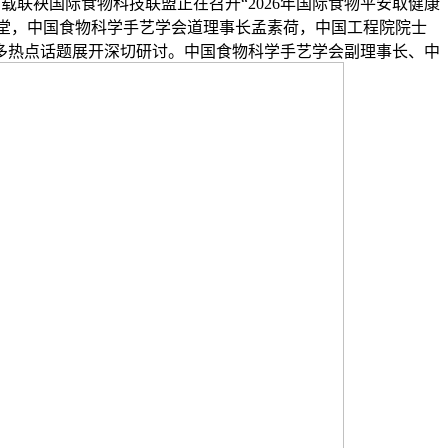
载联袂国际食物科技联盟正在召开“2026年国际食物平安取健康
一堂，中国食物科学手艺学会道理事长孟素荷，中国工程院院士
多热点话题展开深切研讨。中国食物科学手艺学会副理事长、中