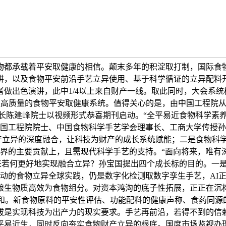
物都承载着平安取健康的相信。颠末多年的积淀取打制，国际食
演讲，以及食物平安前沿手艺立异使用、基于科学循证的立异配料
做出色演讲，此中1/4以上来自财产一线。取此同时，大会系统梳理
更高质量的食物平安取健康系统。值得关心的是，由中国工程院从
程院秘书长陈建峰院士以视频形式恭喜期刊启动。“全平易近食物科学素
中国工程院院士、中国食物科学手艺学会理事长、工商大学传授孙
产立异的深度融合，让科技为财产的成长系统赋能；二是食物科
界的主要贡献上，且需现代科学手艺的支持。“面向将来，唯有深
若何更好地实现融合立异？孙宝国提出四个成长标的目的。一是
驱动的食物立异全球实践，仍是数字化检测取数字孪生手艺，AI
粮生物质高效为食物组分。对资本鸿沟的底子性拓展，正正在沉
。新食物原料的平安性评估、功能配料的健康声称、食药同源的
拔是实现科技为出产力的现实要求。手艺再前沿，若得不到的信
平易近生，同时反向夯实食物财产立异的根底。国度市场监视办