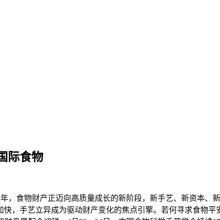
国际食物
局之年，食物财产正迈向高质量成长的新阶段，新手艺、新资本、
加快，手艺立异成为驱动财产变化的焦点引擎。若何寻求食物平