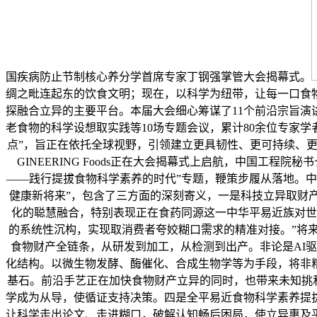
国疾病防止节制核心养分学首席专家丁钢强掌管大会揭幕式。
绸之毗连起东的饮食文明；现在，以科学为纽带，让每一口食
探融合立异的主要平台。本届大会细心筹谋了11个前沿宗旨
老食物的科学设想取实践等10场专题会议，累计80余位专家学者
点”，旨正在依托全球视野，引领建立更具韧性、更可持续、
GINEERING Foods正在大会揭幕式上启航，中国工
——践行提拔食物科学素养的时代”专题，鞭策步履从落地。
健康新将来”，包含了三方面的深刻寄义，一是科技立异取财
化的聪慧融合，特别表现正在食药同源这一中华平易近族对世
的系统性沉构，实现取消费者夸姣糊口需求的精准对接。”将来
食物财产全链条，从研发到加工，从检测到出产。非论是AI
化结构。以微生物发酵、酶催化、合成生物学等为手段，将非
基石。前沿手艺正在加快食物财产立异的同时，也带来未知挑和
学成为从导，使循证支持决策。四是全平易近食物科学素养提
让科学走出论文、走进糊口，破解认知畅后困局，使立异惠及