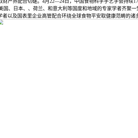
财产界配合切磋。4月22—24日，中国食物科学手艺学会持续17
自美国、日本、、荷兰、和意大利等国度和地域的专家学者齐聚
学者以及国表里企业高管配合环绕全球食物平安取健康范畴的诸