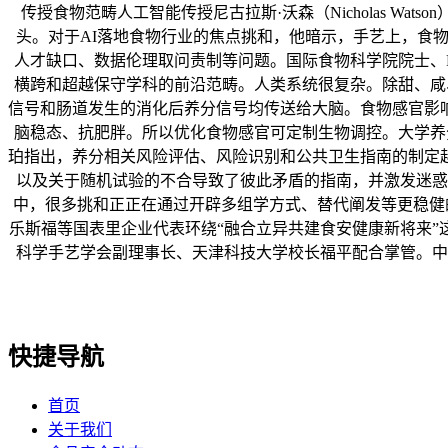
传授食物范畴人工智能传授尼古拉斯·沃森（Nicholas W
头。对于AI落地食物行业的焦点挑和，他暗示，手艺上，食
人才缺口、数据伦理取问责制等问题。国际食物科学院院士、Food C
横跨和超越保守学科的前沿范畴。人类系统很复杂。除甜、咸
信号和肠道发生的消化后养分信号均传送给大脑。食物感官影
脑稳态、抗肥胖。所以优化食物感官可定制生物调控。大学养分科学
珀指出，养分相关风险评估、风险识别和公共卫生指南的制定
以及关于随机试验的不合导致了彼此矛盾的指南，并激发迷惑
中，很多挑和正正在通过开辟多组学方式、替代阐发等更稳健
乐斯福等国表里企业代表环绕“融合立异共建食安健康新将来
科学手艺学会副理事长、天津科技大学校长福平配合掌管。中
快捷导航
首页
关于我们