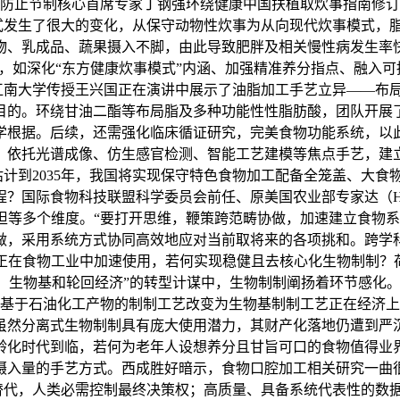
防止节制核心首席专家丁钢强环绕健康中国扶植取炊事指南修订
式发生了很大的变化，从保守动物性炊事为从向现代炊事模式，
物、乳成品、蔬果摄入不脚，由此导致肥胖及相关慢性病发生率
，如深化“东方健康炊事模式”内涵、加强精准养分指点、融入可
江南大学传授王兴国正在演讲中展示了油脂加工手艺立异——布
目的。环绕甘油二酯等布局脂及多种功能性性脂肪酸，团队开展
学根据。后续，还需强化临床循证研究，完美食物功能系统，以
，依托光谱成像、仿生感官检测、智能工艺建模等焦点手艺，建立
计到2035年，我国将实现保守特色食物加工配备全笼盖、大
国际食物科技联盟科学委员会前任、原美国农业部专家达（Hong
担等多个维度。“要打开思维，鞭策跨范畴协做，加速建立食物系
做，采用系统方式协同高效地应对当前取将来的各项挑和。跨学
物工业中加速使用，若何实现稳健且去核心化生物制制？荷兰瓦赫宁根
自从可控、生物基和轮回经济”的转型计谋中，生物制制阐扬着环节
基于石油化工产物的制制工艺改变为生物基制制工艺正在经济上
虽然分离式生物制制具有庞大使用潜力，其财产化落地仍遭到严
龄化时代到临，若何为老年人设想养分且甘旨可口的食物值得业
摄入量的手艺方式。西成胜好暗示，食物口腔加工相关研究一曲
替代，人类必需控制最终决策权；高质量、具备系统代表性的数据是