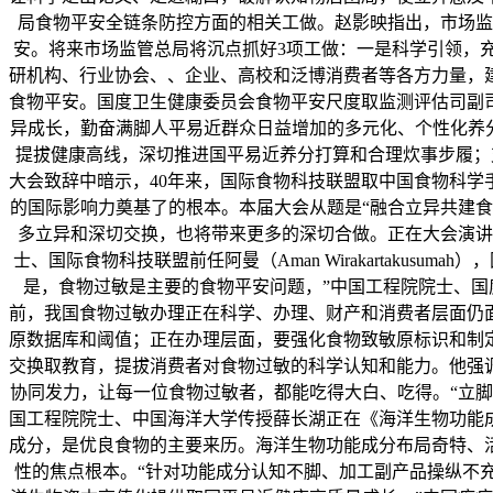
局食物平安全链条防控方面的相关工做。赵影映指出，市场监
安。将来市场监管总局将沉点抓好3项工做：一是科学引领，
研机构、行业协会、、企业、高校和泛博消费者等各方力量，
食物平安。国度卫生健康委员会食物平安尺度取监测评估司副
异成长，勤奋满脚人平易近群众日益增加的多元化、个性化养
提拔健康高线，深切推进国平易近养分打算和合理炊事步履；支撑立
大会致辞中暗示，40年来，国际食物科技联盟取中国食物科
的国际影响力奠基了的根本。本届大会从题是“融合立异共建
多立异和深切交换，也将带来更多的深切合做。正在大会演讲
士、国际食物科技联盟前任阿曼（Aman Wirakartakusuma
是，食物过敏是主要的食物平安问题，”中国工程院院士、
前，我国食物过敏办理正在科学、办理、财产和消费者层面仍
原数据库和阈值；正在办理层面，要强化食物致敏原标识和制
交换取教育，提拔消费者对食物过敏的科学认知和能力。他强
协同发力，让每一位食物过敏者，都能吃得大白、吃得。“立
国工程院院士、中国海洋大学传授薛长湖正在《海洋生物功能
成分，是优良食物的主要来历。海洋生物功能成分布局奇特、
性的焦点根本。“针对功能成分认知不脚、加工副产品操纵不