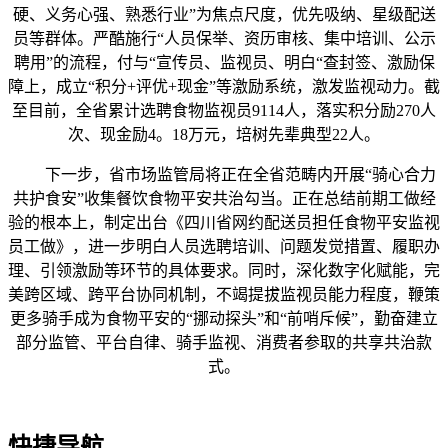
硬、义务心强、熟悉行业”为焦点尺度，优先吸纳、星级配送
员等群体。严酷施行“人员保举、资历审核、集中培训、公示
聘用”的流程，付与“宣传员、监视员、明白“查封签、激励保
障上，成立“积分+评优+现金”等激励系统，激发监视动力。截
至目前，全省累计选聘食物监视员9114人，落实积分励270人
次、现金励4。18万元，培树先辈典型22人。
下一步，省市场监管局将正在全省范畴内开展“骑心合力
共护食安”收集餐饮食物平安共治勾当。正在总结前期工做经
验的根本上，制定出台《四川省网约配送员担任食物平安监视
员工做》，进一步明白人员选聘培训、问题发觉措置、履职办
理、引领激励等环节的具体要求。同时，深化数字化赋能，完
美跨区域、跨平台协同机制，不竭提拔监视员能力程度，鞭策
更多骑手成为食物平安的“挪动探头”和“前哨斥候”，勤奋建立
部分监管、平台自律、骑手监视、消费者参取的共享共治款
式。
快捷导航