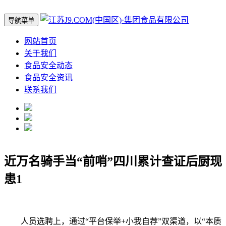
导航菜单
网站首页
关于我们
食品安全动态
食品安全资讯
联系我们
近万名骑手当“前哨”四川累计查证后厨现
患1
人员选聘上，通过“平台保举+小我自荐”双渠道，以“本质