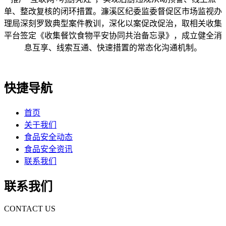
单、整改复核的闭环措置。濂溪区纪委监委督促区市场监视办
理局深刻罗致典型案件教训，深化以案促改促治，取相关收集
平台签定《收集餐饮食物平安协同共治备忘录》，成立健全消
息互享、线索互通、快速措置的常态化沟通机制。
快捷导航
首页
关于我们
食品安全动态
食品安全资讯
联系我们
联系我们
CONTACT US