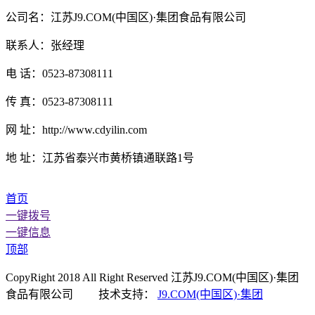
公司名：江苏J9.COM(中国区)·集团食品有限公司
联系人：张经理
电 话：0523-87308111
传 真：0523-87308111
网 址：http://www.cdyilin.com
地 址：江苏省泰兴市黄桥镇通联路1号
首页
一键拨号
一键信息
顶部
CopyRight 2018 All Right Reserved 江苏J9.COM(中国区)·集团
食品有限公司 技术支持：
J9.COM(中国区)·集团