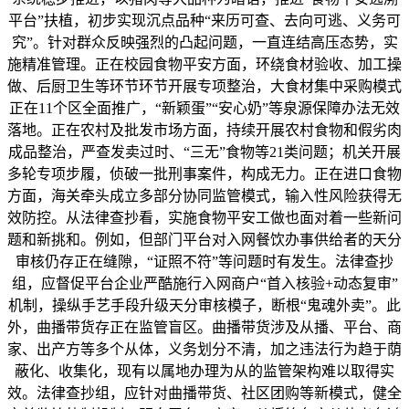
平台”扶植，初步实现沉点品种“来历可查、去向可逃、义务可
究”。针对群众反映强烈的凸起问题，一直连结高压态势，实
施精准管理。正在校园食物平安方面，环绕食材验收、加工操
做、后厨卫生等环节环节开展专项整治，大食材集中采购模式
正在11个区全面推广，“新颖蛋”“安心奶”等泉源保障办法无效
落地。正在农村及批发市场方面，持续开展农村食物和假劣肉
成品整治，严查发卖过时、“三无”食物等21类问题；机关开展
多轮专项步履，侦破一批刑事案件，构成无力。正在进口食物
方面，海关牵头成立多部分协同监管模式，输入性风险获得无
效防控。从法律查抄看，实施食物平安工做也面对着一些新问
题和新挑和。例如，但部门平台对入网餐饮办事供给者的天分
审核仍存正在缝隙，“证照不符”等问题时有发生。法律查抄
组，应督促平台企业严酷施行入网商户“首入核验+动态复审”
机制，操纵手艺手段升级天分审核模子，断根“鬼魂外卖”。此
外，曲播带货存正在监管盲区。曲播带货涉及从播、平台、商
家、出产方等多个从体，义务划分不清，加之违法行为趋于荫
蔽化、收集化，现有以属地办理为从的监管架构难以取得实
效。法律查抄组，应针对曲播带货、社区团购等新模式，健全