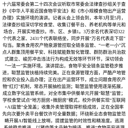
十六届常委会第二十四次会议听取市常委会法律查抄组关于查
抄《中华人平易近国食物平安法》和《市小规模食物出产运营
办理》实施环境的演讲。记者从会上领会到，本年3月至5月，
法律查抄组深切学校食堂、收集订餐平台、养老机构等单元和
场合，开展实地查抄。市、区、乡镇1。3万余名代表深切322
个代表之家、2431个代表联络坐，同步开展“万名代表走下层”
勾当。聚焦食用农产物泉源管控取全链条监管、“一老一小”沉
点人群集顶用餐平安、科技赋能数智化管理、群防群治共治款
式建立、峻厉冲击违法行为构成无效等环节环节，深切领会
“一法一”实施环境。演讲提出，食物平安全链条监管稳步推
进，聪慧监管扶植持续完美。正在泉源管理方面，严酷产地管
控和农业投入品办理；正在出产运营环节，成立问题食用农产
物“红灯”机制，常态开展抽检监测；聪慧监管使用逐渐拓展，
成立数字化监管系统，对全市集中供餐单元开展“聪慧”监管；
学校食堂试点“地方厨房+微厨房”模式，校外供餐实现“互联网
+AI监管”全笼盖；收集外卖管理取得积极成效，正在全国率
先向次要外卖平台餐饮许可全量数据；环绕新业态食物监管范
畴开展AI智能线上放哨，提拔监管的时效性和精准度。逃溯
系统稳步推进，以猪肉等大品种为暗语，推进“食物平安逃溯