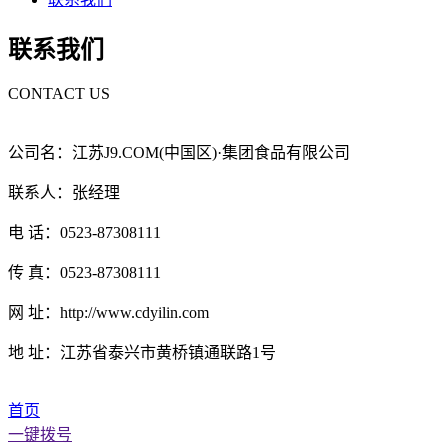
联系我们
CONTACT US
公司名：江苏J9.COM(中国区)·集团食品有限公司
联系人：张经理
电 话：0523-87308111
传 真：0523-87308111
网 址：http://www.cdyilin.com
地 址：江苏省泰兴市黄桥镇通联路1号
首页
一键拨号