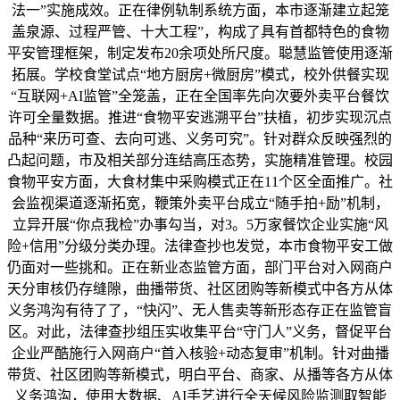
法一”实施成效。正在律例轨制系统方面，本市逐渐建立起笼
盖泉源、过程严管、十大工程”，构成了具有首都特色的食物
平安管理框架，制定发布20余项处所尺度。聪慧监管使用逐渐
拓展。学校食堂试点“地方厨房+微厨房”模式，校外供餐实现
“互联网+AI监管”全笼盖，正在全国率先向次要外卖平台餐饮
许可全量数据。推进“食物平安逃溯平台”扶植，初步实现沉点
品种“来历可查、去向可逃、义务可究”。针对群众反映强烈的
凸起问题，市及相关部分连结高压态势，实施精准管理。校园
食物平安方面，大食材集中采购模式正在11个区全面推广。社
会监视渠道逐渐拓宽，鞭策外卖平台成立“随手拍+励”机制，
立异开展“你点我检”办事勾当，对3。5万家餐饮企业实施“风
险+信用”分级分类办理。法律查抄也发觉，本市食物平安工做
仍面对一些挑和。正在新业态监管方面，部门平台对入网商户
天分审核仍存缝隙，曲播带货、社区团购等新模式中各方从体
义务鸿沟有待了了，“快闪”、无人售卖等新形态存正在监管盲
区。对此，法律查抄组压实收集平台“守门人”义务，督促平台
企业严酷施行入网商户“首入核验+动态复审”机制。针对曲播
带货、社区团购等新模式，明白平台、商家、从播等各方从体
义务鸿沟，使用大数据、AI手艺进行全天候风险监测取智能