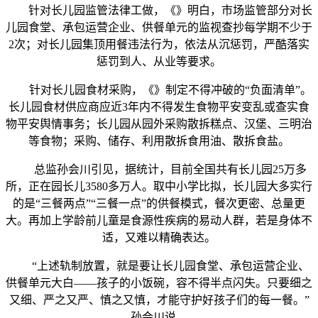
针对长儿园监管法律工做，《》明白，市场监管部分对长
儿园食堂、承包运营企业、供餐单元的监视查抄每学期不少于
2次；对长儿园集顶用餐违法行为，依法从沉惩罚，严酷落实
惩罚到人、从业等要求。
针对长儿园食材采购，《》制定不得冲破的“负面清单”。
长儿园食材供应商应近3年内不得发生食物平安变乱或查实食
物平安舆情事务；长儿园从园外采购散拆糕点、汉堡、三明治
等食物；采购、储存、利用散拆食用油、散拆食盐。
总监孙会川引见，据统计，目前全国共有长儿园25万多
所，正在园长儿3580多万人。取中小学比拟，长儿园大多实行
的是“三餐两点”“三餐一点”的供餐模式，餐次更密、总量更
大。再加上学龄前儿童是食源性疾病的易动人群，若是身体不
适，又难以精确表达。
“上述轨制放置，就是要让长儿园食堂、承包运营企业、
供餐单元大白——孩子的小饭碗，容不得半点闪失。只要细之
又细、严之又严、慎之又慎，才能守护好孩子们的每一餐。”
孙会川说。