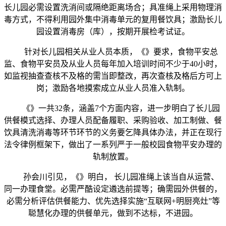
长儿园必需设置洗消间或隔绝距离场合；具准绳上采用物理消
毒方式，不得利用园外集中消毒单元的复用餐饮具；激励长儿
园设置消毒房（库），按期开展检考试证。
针对长儿园相关从业人员本质，《》要求，食物平安总
监、食物平安员及从业人员每年加入培训时间不少于40小时，
如监视抽查查核不及格的需当即整改，再次查核及格后方可上
岗；激励各地摸索成立从业人员准入轨制。
《》一共32条，涵盖7个方面内容，进一步明白了长儿园
供餐模式选择、办理人员配备履职、采购验收、加工制做、餐
饮具清洗消毒等环节环节的义务要乞降具体办法，并正在现行
法令律例框架下，做出了一系列严于一般校园食物平安办理的
轨制放置。
孙会川引见，《》明白， 长儿园准绳上该当自从运营、
同一办理食堂。必需严酷设定遴选前提等；确需园外供餐的，
必需分析评估供餐能力、优先选择实施“互联网+明厨亮灶”等
聪慧化办理的供餐单元，做到不达标，不进园。