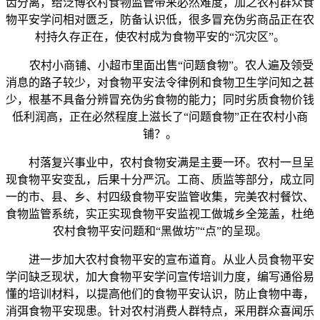
齿分离，给泛博农村食物监管带来必然难度，加之农村群众食
物平安学问相对匮乏，防备认识低，很多冒充伪劣商品正在农
村持久存正在，使农村成为食物平安的“沉灾区”。
农村小商铺、小超市里面出售“问题食物”。农人遍及领受
消息的路子较少，对食物平安法令律例和食物卫生学问知之甚
少，根基不具备分辨冒充伪劣食物的能力；同时劣质食物价钱
低利润高，正在必然程度上滋长了“问题食物”正在农村小商
铺？。
村落复兴事业中，农村食物安满是主要一环。农村一旦呈
现食物平安变乱，后果十分严沉。工商、质监等部分，成立同
一的市、县、乡、村四级食物平安监管收集，完美农村餐饮、
食物监管系统，实正实现食物平安监视工做城乡全笼盖，杜绝
农村食物平安问题和“黑做坊”“点”的呈现。
进一步加大农村食物平安的宣布道育。从业人员食物平安
学问缺乏现状，加大食物平安学问宣传培训力度，编写通俗易
懂的培训材料，以提高他们的食物平安认识，防止食物中毒，
消弭食物平安现患。针对农村消费人群特点，采用群众喜闻乐