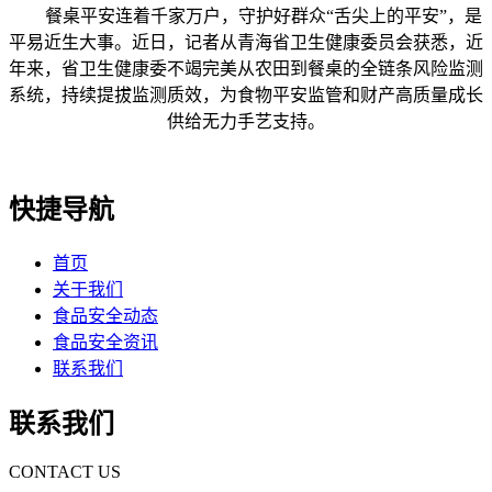
餐桌平安连着千家万户，守护好群众“舌尖上的平安”，是
平易近生大事。近日，记者从青海省卫生健康委员会获悉，近
年来，省卫生健康委不竭完美从农田到餐桌的全链条风险监测
系统，持续提拔监测质效，为食物平安监管和财产高质量成长
供给无力手艺支持。
快捷导航
首页
关于我们
食品安全动态
食品安全资讯
联系我们
联系我们
CONTACT US