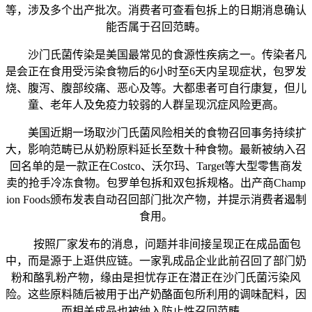
等，涉及多个出产批次。消费者可查看包拆上的日期消息确认
能否属于召回范畴。
沙门氏菌传染是美国最常见的食源性疾病之一。传染者凡
是会正在食用受污染食物后的6小时至6天内呈现症状，包罗发
烧、腹泻、腹部绞痛、恶心及等。大都患者可自行康复，但儿
童、老年人及免疫力较弱的人群呈现沉症风险更高。
美国近期一场取沙门氏菌风险相关的食物召回事务持续扩
大，影响范畴已从奶粉原料延长至数十种食物。最新被纳入召
回名单的是一款正在Costco、沃尔玛、Target等大型零售商发
卖的抢手冷冻食物。包罗单包拆和双包拆规格。出产商Champ
ion Foods颁布发表自动召回部门批次产物，并提示消费者遏制
食用。
按照厂家发布的消息，问题并非间接呈现正在成品面包
中，而是源于上逛供应链。一家乳成品企业此前召回了部门奶
粉和酪乳粉产物，缘由是担忧存正在潜正在沙门氏菌污染风
险。这些原料随后被用于出产奶酪面包所利用的调味配料，因
而相关成品也被纳入防止性召回范畴。