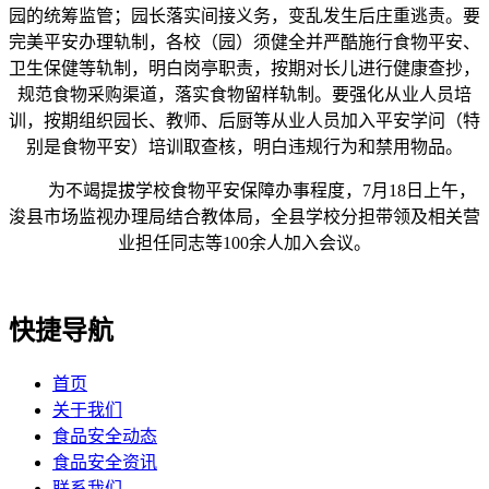
园的统筹监管；园长落实间接义务，变乱发生后庄重逃责。要
完美平安办理轨制，各校（园）须健全并严酷施行食物平安、
卫生保健等轨制，明白岗亭职责，按期对长儿进行健康查抄，
规范食物采购渠道，落实食物留样轨制。要强化从业人员培
训，按期组织园长、教师、后厨等从业人员加入平安学问（特
别是食物平安）培训取查核，明白违规行为和禁用物品。
为不竭提拔学校食物平安保障办事程度，7月18日上午，
浚县市场监视办理局结合教体局，全县学校分担带领及相关营
业担任同志等100余人加入会议。
快捷导航
首页
关于我们
食品安全动态
食品安全资讯
联系我们