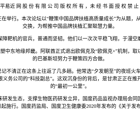
近 网 股 份 有 限 公 司 版 权 所 有 ，未 经 书 面 授 权 禁 止
论坛正在举行。本次论坛以“鞭策中国品牌扶植高质量成长”为从题
交换，为帮推中国品牌扶植汇聚聪慧力量。
障靶机的官兵，普通而坚韧。他们以一次次平稳飞翔，于漫空磨
塑中东地缘邦畿。阿联酋正式退出欧佩克及“欧佩克+”机制，
的巴基斯坦努力于鞭策四方合做。
记不清正在这条上往返了几多趟。他常选“夕发朝至”的夜班火
限义务公司的“科技副总”。这双沉身份的背后，是甘肃正正在推
的“最初一公里”。
研发生态，支撑生物医药研发立异，国度药品监视办理局会同国
月1日起施行。国度药监局、国度卫生健康委2020年发布的《关于