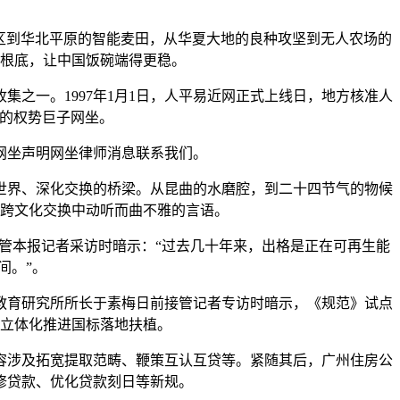
区到华北平原的智能麦田，从华夏大地的良种攻坚到无人农场的
根底，让中国饭碗端得更稳。
一。1997年1月1日，人平易近网正式上线日，地方核准人
息的权势巨子网坐。
坐声明网坐律师消息联系我们。
界、深化交换的桥梁。从昆曲的水磨腔，到二十四节气的物候
跨文化交换中动听而曲不雅的言语。
管本报记者采访时暗示：“过去几十年来，出格是正在可再生能
间。”。
教育研究所所长于素梅日前接管记者专访时暗示，《规范》试点
立体化推进国标落地扶植。
容涉及拓宽提取范畴、鞭策互认互贷等。紧随其后，广州住房公
修贷款、优化贷款刻日等新规。