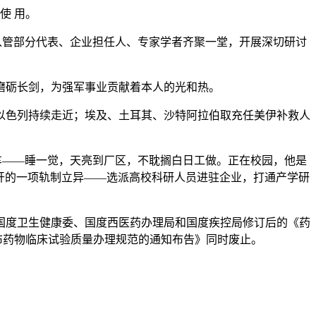
 使 用。
，从管部分代表、企业担任人、专家学者齐聚一堂，开展深切研讨
砺长剑，为强军事业贡献着本人的光和热。
取以色列持续走近；埃及、土耳其、沙特阿拉伯取充任美伊补救人
车——睡一觉，天亮到厂区，不耽搁白日工做。正在校园，他是
开的一项轨制立异——选派高校科研人员进驻企业，打通产学研
度卫生健康委、国度西医药办理局和国度疾控局修订后的《药
发布药物临床试验质量办理规范的通知布告》同时废止。