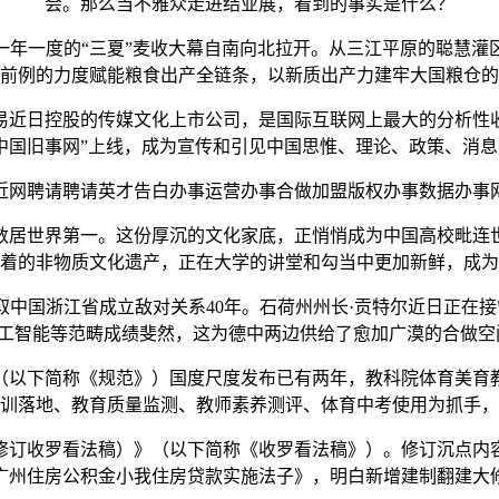
会。那么当不雅众走进结业展，看到的事实是什么？
一度的“三夏”麦收大幕自南向北拉开。从三江平原的聪慧灌
前例的力度赋能粮食出产全链条，以新质出产力建牢大国粮仓的
日控股的传媒文化上市公司，是国际互联网上最大的分析性收集之
中国旧事网”上线，成为宣传和引见中国思惟、理论、政策、消
网聘请聘请英才告白办事运营办事合做加盟版权办事数据办事网
居世界第一。这份厚沉的文化家底，正悄悄成为中国高校毗连世
着的非物质文化遗产，正在大学的讲堂和勾当中更加新鲜，成为
中国浙江省成立敌对关系40年。石荷州州长·贡特尔近日正在接
工智能等范畴成绩斐然，这为德中两边供给了愈加广漠的合做空
以下简称《规范》）国度尺度发布已有两年，教科院体育美育
训落地、教育质量监测、教师素养测评、体育中考使用为抓手，
订收罗看法稿）》（以下简称《收罗看法稿》）。修订沉点内
《广州住房公积金小我住房贷款实施法子》，明白新增建制翻建大