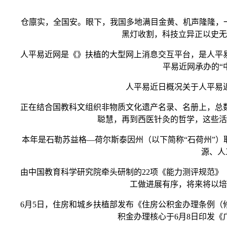
仓廪实，全国安。眼下，我国多地满目金黄、机声隆隆，一年
黑灯收割，科技立异正以史无
人平易近网是《》扶植的大型网上消息交互平台，是人平易近
平易近网承办的“
人平易近日概况关于人平易近
正在结合国教科文组织非物质文化遗产名录、名册上，总数
聪慧，再到西医针灸的哲学，这些活
本年是石勒苏益格—荷尔斯泰因州（以下简称“石荷州”）取
源、人
由中国教育科学研究院牵头研制的22项《能力测评规范》（
工做进展有序，将来将以培
6月5日，住房和城乡扶植部发布《住房公积金办理条例（修
积金办理核心于6月8日印发