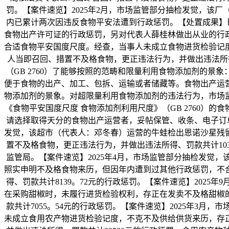
罚。【案件速览】2025年2月，市场监管部分抽检发觉，该
内已累计两次因违反食物平安法遭到行政惩罚。【处置成果】巴
食物出产许可证的行政惩罚，另对代表人薛桂林做出从业的行政
合适食物平安国度尺度。经查，当事人未成立食物进货检验记
人当即召回、措置不及格食物，更正违法行为，并做出违法所得
（GB 2760）了能够按照的范畴和限量利用食物添加剂的
便于食物的出产、加工、包拆、运输或者储藏等。食物出产运
物添加剂的景象。对超限量利用食物添加剂的违法行为，市场
《食物平安国度尺度 食物添加剂利用尺度》（GB 2760
请选择取得天分的食物出产运营者，妥帖保管、收条、电子订单
发觉，该超市（代表人：邓冬春）运营的牛蛙检出恩诺沙星残
置不及格食物，更正违法行为，并做出违法所得、罚款共计10
监管局。【案件速览】2025年4月，市场监管部分抽检发觉
照实申明不及格食物来历，但因年内遭到过其他行政惩罚，不
得、罚款共计8139。72元的行政惩罚。【案件速览】202
在采购甜椒时，未履行进货检验权利，存正在发卖不及格甜椒
款共计7055。54元的行政惩罚。【案件速览】2025年3
未成立食用农产物进货检验记度，不克不及供给供货来历，存