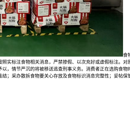
食
按照实标注食物相关消息，严禁掺假、以次充好或虚假标注。对
予以，情节严沉的将被移送逃查刑事义务。消费者正在选购食物
连结；采办散拆食物要关心存放及食物标识消息完整性；妥帖保