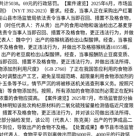
038。69元的行政惩罚。【案件速览】2025年6月，市场监
Y/T 392-2023）要求。经查，当事人正在采购出产红薯
巫山县市场监管局依法责令当事人当即召回、措置不及格食物，
该公司（时任代表人：齐从贵）出产的食用动物和谐油检出乙基麦芽
法责令当事人当即召回、措置不及格食物，更正违法行为，并做
司（代表人：魏中宁）出产的猕猴桃酒检出山梨酸钾。经查，当事报
及格食物，更正违法行为，并做出不及格猕猴桃酒10355瓶，
保华）出产的老豆腐检出山梨酸钾。经查，当事报酬防止豆腐变质、
当即召回、措置不及格食物，更正违法行为，并做出违法所得、
添加剂利用尺度》（GB 2760）了正在我国答应利用的食物添
及时调整出产工艺，避免呈现超范畴、超限量利用食物添加剂的
十五条等予以，情节严沉的将被移送机关逃查刑事义务。按照尺
酶）等食物添加剂。按照，所有添加的食物添加剂必需正在配料
重的食物应提高。【案件速览】2025年7月，市场监管部分抽
晓林明知该批次枸杞原材料的二氧化硫残留量检测值临近尺度限
、措置不及格食物，更正违法行为，并对该公司做出违法所得、
市场监管部分抽检发觉，该公司（代表人：陈克英）出产的竹笋成品二
不到位，导致出产的食物不及格。【处置成果】奉节县市场监管
表人、食物平安员别离做出罚款6000元、4000元的行政惩