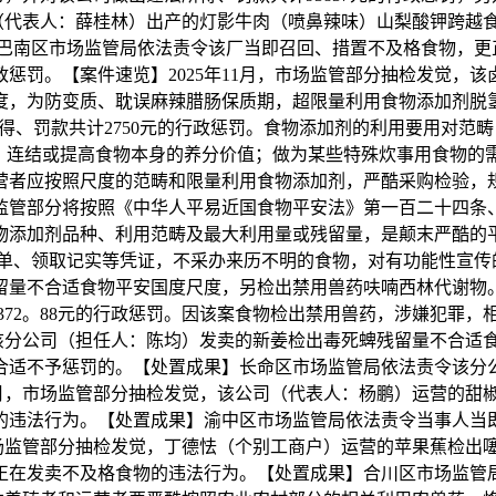
厂（代表人：薛桂林）出产的灯影牛肉（喷鼻辣味）山梨酸钾跨
南区市场监管局依法责令该厂当即召回、措置不及格食物，更正
惩罚。【案件速览】2025年11月，市场监管部分抽检发觉，
度，为防变质、耽误麻辣腊肠保质期，超限量利用食物添加剂脱
、罚款共计2750元的行政惩罚。食物添加剂的利用要用对范
景象：连结或提高食物本身的养分价值；做为某些特殊炊事用食物
营者应按照尺度的范畴和限量利用食物添加剂，严酷采购检验，
监管部分将按照《中华人平易近国食物平安法》第一百二十四条
）的食物添加剂品种、利用范畴及最大利用量或残留量，是颠末严酷
、领取记实等凭证，不采办来历不明的食物，对有功能性宣传的
留量不合适食物平安国度尺度，另检出禁用兽药呋喃西林代谢物
372。88元的行政惩罚。因该案食物检出禁用兽药，涉嫌犯罪
，该分公司（担任人：陈均）发卖的新姜检出毒死蜱残留量不合
合适不予惩罚的。【处置成果】长命区市场监管局依法责令该分
5年9月，市场监管部分抽检发觉，该公司（代表人：杨鹏）运营
的违法行为。【处置成果】渝中区市场监管局依法责令当事人当
月，市场监管部分抽检发觉，丁德怯（个别工商户）运营的苹果蕉
正在发卖不及格食物的违法行为。【处置成果】合川区市场监管