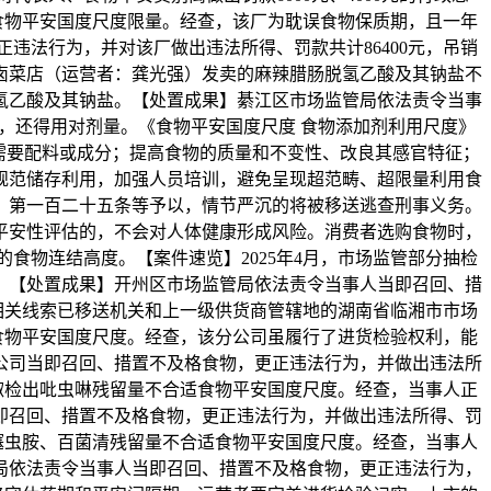
越食物平安国度尺度限量。经查，该厂为耽误食物保质期，且一年
违法行为，并对该厂做出违法所得、罚款共计86400元，吊销
该卤菜店（运营者：龚光强）发卖的麻辣腊肠脱氢乙酸及其钠盐不
氢乙酸及其钠盐。【处置成果】綦江区市场监管局依法责令当事
畴，还得用对剂量。《食物平安国度尺度 食物添加剂利用尺度》
的需要配料或成分；提高食物的质量和不变性、改良其感官特征；
规范储存利用，加强人员培训，避免呈现超范畴、超限量利用食
、第一百二十五条等予以，情节严沉的将被移送逃查刑事义务。
的平安性评估的，不会对人体健康形成风险。消费者选购食物时，
食物连结高度。【案件速览】2025年4月，市场监管部分抽检
。【处置成果】开州区市场监管局依法责令当事人当即召回、措
，相关线索已移送机关和上一级供货商管辖地的湖南省临湘市市场
适食物平安国度尺度。经查，该分公司虽履行了进货检验权利，能
公司当即召回、措置不及格食物，更正违法行为，并做出违法所
的甜椒检出吡虫啉残留量不合适食物平安国度尺度。经查，当事人正
即召回、措置不及格食物，更正违法行为，并做出违法所得、罚
检出噻虫胺、百菌清残留量不合适食物平安国度尺度。经查，当事人
局依法责令当事人当即召回、措置不及格食物，更正违法行为，