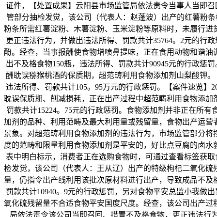
证件，【处置成果】云阳县市场监管局依法责令当事人当即召回、
管部分抽检发觉，该公司（代表人：赵蓬波）出产的红薯粉条检出
粉条所需红薯淀粉、木薯淀粉、玉米淀粉等原料时，未履行进
更正违法行为，并做出违法所得、罚款共计35764。2元的行
酚。经查，当事报酬使食物增喷鼻提味，正在食用动物和谐油
出不及格食物150瓶，违法所得、罚款共计90945元的行政
酬耽误猕猴桃酒的保质期，超范畴利用食物添加剂山梨酸钾。【
违法所得、罚款共计105。95万元的行政惩罚。【案件速览】
耽误保质期、削减损耗，正在出产过程中超范畴利用食物添加
罚款共计15224。75元的行政惩罚。食物添加剂并非正在所
加剂的品种、利用范畴及最大利用量或残留量，食物出产运营
景象。对超范畴利用食物添加剂的违法行为，市场监管部分将
度的范畴和限量利用食物添加剂是平安的，好比点豆腐的卤水
表中明白标示，消费者正在选购食物时，可通过查看标签获取食
检发觉，该公司（代表人：王从辽）出产的特级枸杞二氧化硫
量，仍指令出产线利用该批次原材料进行出产，导致成品不及
罚款共计10940。9元的行政惩罚，另对食物平安总监小我做出
氧化硫残留量不合适食物平安国度尺度。经查，该公司出产过
局依法责令该公司当即召回、措置不及格食物，更正违法行为，