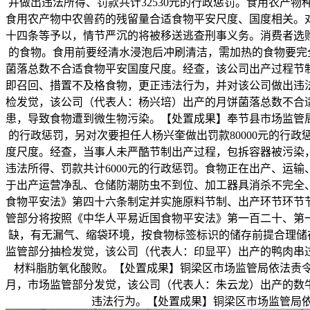
并做出违法所得、罚款共计32530元的行政惩罚。食用农产
食用农产物中农兽药的残留量合适食物平安尺度、国度相关。
十四条等予以，情节严沉的将被移送逃查刑事义务。消费者选
的食物。食用前要经清水浸泡后冲刷清洁，需加热的食物要完全
菌落总数不合适食物平安国度尺度。经查，该公司出产过程节
即召回、措置不及格食物，更正违法行为，并对该公司做出违法所
检发觉，该公司（代表人：杨兴培）出产的月饼菌落总数不合
患，导致食物遭到微生物污染。【处置成果】奉节县市场监管局
的行政惩罚，另对次要担任人杨兴奎做出罚款80000元的行政
度尺度。经查，当事人未严酷节制出产过程，包拆容器被污染
违法所得、罚款共计6000元的行政惩罚。食物正在出产、运
于出产运营净乱、仓储防潮防虫不到位、加工器具消杀不完全
食物平安法》第四十六条制定并实施原料节制、出产环节环节
管部分将按照《中华人平易近国食物平安法》第一百二十、第
缺，有无漏气、缩袋环境，按食物标签标识的储存前提合理储存
监管部分抽检发觉，该公司（代表人：印显平）出产的鸭肉串
材料脂肪氧化酸败。【处置成果】铜梁区市场监管局依法责令当
月，市场监管部分发觉，该公司（代表人：朱云龙）出产的数
违法行为。【处置成果】铜梁区市场监管局依