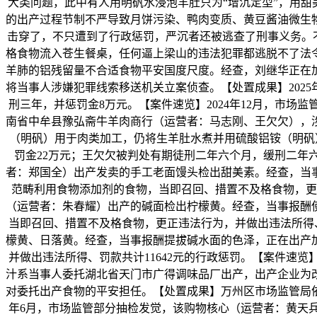
大类问题，此中有人用明矾水浸泡羊肚只为“增沉定型”，用甜
的出产过程节制不严导致月饼污染、鸭肉变质、黄豆酱油微生
击穿了，不只遭到了行政惩罚，严沉者还被逃查了刑事义务。不
格食物流入苍生餐桌，任何逼上梁山的违法犯罪都逃脱不了法令
羊肺的铝残留量不合适食物平安国度尺度。经查，刘继华正在
将当事人涉嫌犯罪线索移送机关立案侦查。【处置成果】202
刑三年，并惩罚金8万元。【案件速览】2024年12月，市
南省中牟县豫弘斋牛羊肉商行（运营者：马志刚、王欠欠），
（明矾）用于肉类加工，仍将生羊肚水煮并用硫酸铝铵（明矾）
罚金22万元；王欠欠被判处有期徒刑二年六个月，缓刑二年六
者：郑国全）出产发卖的手工老面馒头检出甜美素。经查，当
范畴利用食物添加剂的食物，当即召回、措置不及格食物，更正
（运营者：朱春耀）出产的碱面检出柠檬黄。经查，当事报酬
当即召回、措置不及格食物，更正违法行为，并做出违法所得、
檬黄、日落黄。经查，当事报酬提拔碱水面的色泽，正在出产
并做出违法所得、罚款共计11642元的行政惩罚。【案件速览
汁系当事人委托湖北省天门市广得调味品厂出产，出产企业为
对委托出产食物的平安担任。【处置成果】万州区市场监管局依
年6月，市场监管部分抽检发觉，该购物核心（运营者：黄天