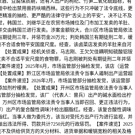
误果酒、豆腐保质期，还有人出产的枸杞、竹笋二氧化硫超标，有
蛙中检出禁用兽药呋喃西林。这些行为不只冲破了法令底线，更
更精准的抽检、更严酷的法律守护“舌尖上的平安”，决不让不及
发觉，韩国兰、刘继华正在农贸市场摊位及门市加工发卖的羊肚、
并交由韩国兰进行发卖。涉案金额较大，合川区市场监管局依法
有期徒刑三年，并惩罚金20万元；判处韩国兰有期徒刑二年，缓
留量不合适食物平安国度尺度。经查，该卤菜店发卖的羊肚来自河
。【处置成果】经机关侦查，马志刚、王欠欠佳耦明知硫酸铝铵
产发卖不合适平安尺度的食物罪，马志刚被判处有期徒刑二年并惩
案件速览】2025年6月，市场监管部分抽检发觉，该店（运营
【处置成果】黔江区市场监管局依法责令当事人遏制出产运营超
【案件速览】2026年2月，市场监管部分抽检发觉，该运营部
添加剂柠檬黄。【处置成果】开州区市场监管局依法责令当事人
场监管部分抽检发觉，该厂（代表人：曾兵）出产的碱水面检出柠
】万州区市场监管局依法责令当事人当即召回、更正违法行为，
李小琴）出产的复合酸性调味汁检出胭脂红。经查，该复合酸性调味
脂红。当事人做为委托方，该当对受托方出产行为进行监视，并
法所得、罚款共计7250元的行政惩罚。【案件速览】2025
克不及供给供货方的天分材料、进货单据和暖锅宽粉的相关及格