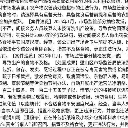
物种养殖者和运营者要严酷按照农业农村部分的相关利用农兽药
对市场发卖食用农产物农兽药残留超标的违法行为，市场监管部
购食物时，请选择具有运营天分、具备优良运营前提和运营的农
加热煮熟。【案件速览】2025年1月，市场监管部分抽检发
制不严，间接义务人员段登友未按清洗出产设备，导致食物菌落
得、罚款共计20860元的行政惩罚，另对间接义务人做出罚款10
适食物平安国度尺度。经查，该公司出产场合卫生前提不达标，
依法责令该公司当即召回、措置不及格食物，更正违法行为，并对
惩罚。【案件速览】2025年11月，市场监管部分抽检发觉，
，导致出产的食物不及格。【处置成果】璧山区市场监管局依法
输、包拆、储存、发卖、烹饪过程中存正在被有毒无害物质或者
、疏于日常管控，激发食物霉变、致病菌污染、杂物混入等，易
节制、查验节制等污染物节制办法，自动开展出产运营洁净消杀
一百二十四条、第一百二十五条等予以，情节严沉的将被移送逃
，若发觉食物呈现霉斑、哈喇味或包拆破损，请勿食用；生熟食
过氧化值（以脂肪计）不合适食物平安国度尺度。经查，当事人
事人当即召回、措置不及格食物，更正违法行为，并做出违法所得、
牛暖锅川粉（湿粉条）正在外包拆纸箱及小袋外包拆卸料表中均
法责令当事人当即召回、措置不及格食物，更正违法行为，并做出