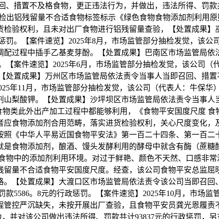
措置不及格食物，更正违法行为，并做出，违法所得、罚款共计5
铝残留量不合适食物标签标示《绿色食物食物添加剂利用原则》（N
货检验权利，且未对出厂食物进行铝残留量查验，【处置成果】
政惩罚。【案件速览】2025年8月，市场监管部分抽检发觉，
调配过程中插手乙基麦芽酚。【处置成果】巴南区市场监管局依
惩罚。【案件速览】2025年6月，市场监管部分抽检发觉，该公
处置成果】万州区市场监管局依法责令当事人当即召回、措置不
2025年11月，市场监管部分抽检发觉，该公司（代表人：牛
剂山梨酸钾。【处置成果】沙坪坝区市场监管局依法责令当事人
有食物类此外出产加工过程中都能够利用，《食物平安国度尺度 食物
者应食物添加剂合用范畴，落实进货检验权利，关心尺度变化，
按照《中华人平易近国食物平安法》第一百二十四条、第一百二
就是食物添加剂，酿酒、馒头发酵利用的酵母中就含有酶（蔗糖
物中的添加剂利用环境。对过于鲜艳、颜色不天然、口感非常浓
残留量不合适食物平安国度尺度。经查，该公司食物平安总监屈
格。【处置成果】大渡口区市场监管局依法责令该公司当即召回
罚款5586。8元的行政惩罚。【案件速览】2025年10月，
程管控严沉缺失，未按开展出厂查验，且食物平安员龚光恩履责
并对该公司做出违法所得、罚款共计93837元的行政惩罚，另对代