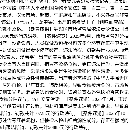
，恪守休药期和平安间隔期，运营者要完美进货检验记实，上市的
分将按照《中华人平易近国食物平安法》第一百二十、第一百二
批市场、农贸市场、超市、生鲜店和生果店等，不采办感官非常
觉，该公司（代表人：龙中德）出产的泡椒臭干子（调味面成品）
总数不及格。【处置成果】铜梁区市场监管局依法责令该公司当
00元的行政惩罚。【案件速览】2025年9月，市场监管部分抽
出产、设备设备、人员操做及包拆材料等多个环节存正在卫生现
该公司做出责令停产破产，违法所得、罚款共计75109。8元
该厂（代表人：汤启平）出产的黄豆酱油菌落总数不合适食物平安国
责令当事人当即召回、措置不及格食物，更正违法行为，并做出
病菌污染的风险。常见污染次要是生物污染和化学性污染，大多源
形成急性或亚急性健康损害。出产者必需按照《中华人平易近国
、原料自检、出厂查验。违反相关，导致食物被污染的，市场监
查刑事义务。消费者选购食物时，请留意查看外包拆能否密封无
物分隔存放，防止交叉污染。【案件速览】2025年4月，市场
未严酷节制出产过程，原材料库房温度未达到储存要求，导致原
罚款共计10728元的行政惩罚。【案件速览】2025年10
标注含有红薯淀粉，但抽检未检出红薯源性成分，存正在掺假的
违法所得、罚款共计50885元的行政惩罚。