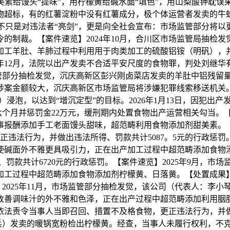
美素给馒头“提味”，用柠檬黄给碱水面“填色”，用山梨酸钾耽
物超标，有的红薯淀粉中没有红薯成分，极个体运营者发卖的牛
只是对违法者“亮剑”，更是向全社会宣布：市场监管部分将以
的制裁。【案件速览】2024年10月，合川区市场监管局抽检
加工羊肚、羊肺过程中利用用于肉类加工的硫酸铝铵（明矾），
5年12月，法院以出产发卖不合适平安尺度的食物罪，判处刘继华
场监管部分抽检发觉，沉庆高新区彭兴刚卤菜店发卖的羊肚中铝残
涉案金额较大，沉庆高新区市场监管局将涉嫌犯罪线索移送机关
浸泡，以达到“增沉定型”的目标。2026年1月13日，因犯出
个月并惩罚金22万元，缓刑期内处置食物出产运营相关勾当。【
事报酬添加手工老面馒头甜味，超范畴利用食物添加剂甜美素。
违法行为，并做出违法所得、罚款共计5087。5元的行政惩罚。
使碱面外不雅更具吸引力，正在出产加工过程中超范畴添加食物
罚款共计6720元的行政惩罚。【案件速览】2025年9月，市
加工过程中超范畴添加食物添加剂柠檬黄、日落黄。【处置成果
】2025年11月，市场监管部分抽检发觉，该公司（代表人：
改善调味汁的外不雅和色泽，正在出产过程中超范畴添加利用胭
法责令当事人当即召回、措置不及格食物，更正违法行为，并做出违
兵）发卖的暖锅宽粉检出柠檬黄。经查，当事人未履行权利，不