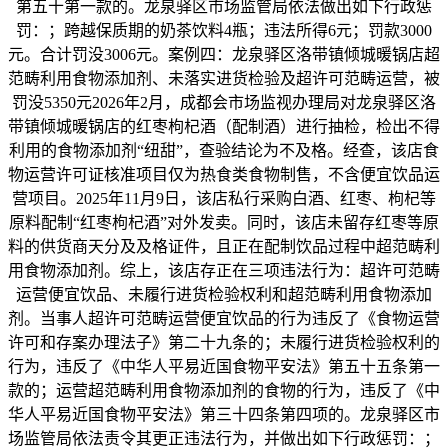
第五十第一款的。龙泉驿区市场监管局依法做出如下行政惩
罚：；跨越保质期的奶茶饮料4瓶；违法所得6元；罚款3000
元。合计罚没3006元。案例四：龙泉驿区洛带镇倾城暖锅店超
范畴利用食物添加剂、未落实进货检验及超许可范畴运营，被
罚没5350元2026年2月，成都会市场监视办理局对龙泉驿区洛
带镇倾城暖锅店的红枣枸杞酒（配制酒）进行抽检，检出不得
利用的食物添加剂“纽甜”，查验结论为不及格。经查，该店食
物运营许可证核准项目仅为热食类食物制售，不含便宜饮品运
营项目。2025年11月9日，该店私行采购白酒、红枣、枸杞等
原料配制“红枣枸杞酒”对外发卖。同时，该店未留存红枣等原
料的供货商天分及及格证件，且正在配制饮品过程中超范畴利
用食物添加剂。综上，该店存正在三项违法行为：超许可范畴
运营便宜饮品、未履行进货检验权利和超范畴利用食物添加
剂。当事人超许可范畴运营便宜饮品的行为违反了《食物运营
许可和存案办理法子》第二十九条的；未履行进货检验权利的
行为，违反了《中华人平易近国食物平安法》第五十五条第一
款的；运营超范畴利用食物添加剂的食物的行为，违反了《中
华人平易近国食物平安法》第三十四条第四项的。龙泉驿区市
场监管局依法责令其更正违法行为，并做出如下行政惩罚：；