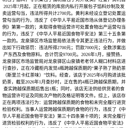
2025年7月起，正在租赁的库房内私行开展包子馅料炒制及发
卖运营勾当，违法所得共计2700元。黄利未经设立登记处置运
营勾当的行为，违反了《中华人平易近国市场从体登记办理条
例》第第一款的；未取得食物运营许可处置食物出产运营勾当
的行为，违反了《中华人平易近国食物平安法》第三十五条第
一款的。龙泉驿区市场监管局依法责令其更正违法行为，并做
出如下行政惩罚：违法所得2700元；罚款7000元；全数涉案出
产东西及食物原料。合计罚没9700元。2026年1月，接赞扬，
龙泉驿区市场监管局对龙泉驿区山泉镇老老邻人糊口材料店进
行查抄，正在冷藏柜内发觉4瓶跨越保质期的“果子熟了熟奶茶
（斯里兰卡红茶味）”饮料。经查，该店于2025年6月购进该批
奶茶，截至2026年1月查抄时，正在售的4瓶已跨越保质期，并
查实跨越保质期后售出1瓶；同时，该店无法供给供货者的食
物运营许可证及同批次产物的及格证明等文件。综上，该店存
正在两项违法行为：运营跨越保质期的食物和未完全履行进货
检验权利。当事人运营跨越保质期的食物的行为，违反了《中
华人平易近国食物平安法》第三十四条第十项的；未完全履行
进货检验权利的行为，违反了《中华人平易近国食物平安法》