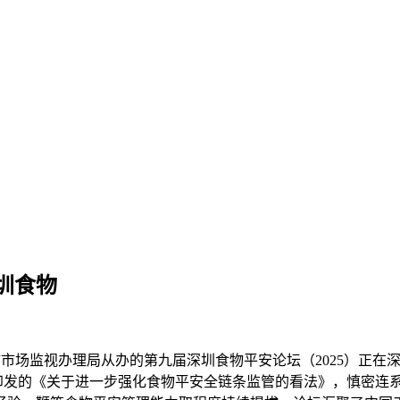
圳食物
市场监视办理局从办的第九届深圳食物平安论坛（2025）正在深
印发的《关于进一步强化食物平安全链条监管的看法》，慎密连