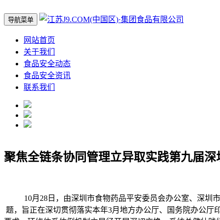
导航菜单
网站首页
关于我们
食品安全动态
食品安全资讯
联系我们
聚焦全链条协同管理立异取实践第九届深
10月28日，由深圳市食物药品平安委员会办公室、深圳市
题，旨正在深切贯彻落实本年3月地方办公厅、国务院办公厅