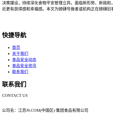
决策摆设，持续深化食物平安管理立异。面临新形势、新挑和
近更有获得感和幸福感。本文为磅礴号做者或机构正在磅礴旧
快捷导航
首页
关于我们
食品安全动态
食品安全资讯
联系我们
联系我们
CONTACT US
公司名：江苏J9.COM(中国区)·集团食品有限公司