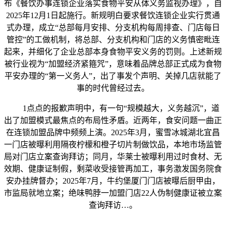
布《餐饮办事连锁企业落实食物平安从体义务监视办理》，自
2025年12月1日起施行。新规明白要求餐饮连锁企业实行贯通
式办理，成立“总部每月安排、分支机构每周排查、门店每日
管控”的工做机制，将总部、分支机构和门店的义务慎密毗连
起来，并细化了企业总部本身食物平安义务的罚则。上述新规
被行业视为“加盟经济紧箍咒”，意味着品牌总部正式成为食物
平安办理的“第一义务人”，出了事发个声明、关掉几店就能了
事的时代曾经过去。
1点点的报歉声明中，有一句“规模越大，义务越沉”，道
出了加盟模式最焦点的布局性矛盾。近两年，食安问题一曲正
在连锁加盟品牌中频频上演。2025年3月，蜜雪冰城湖北宜昌
一门店被曝利用隔夜柠檬和橙子切片制做饮品，本地市场监管
局对门店立案查询拜访；同月，华莱士被曝利用过时食材、无
效期、健康证制假，剩菜收受接管再加工，事务激发国务院食
安办挂牌督办；2025年7月，牛约堡厦门门店被曝后厨甲由，
市监局就地立案；绝味鸭脖一加盟门店22人伪制健康证被立案
查询拜访…。