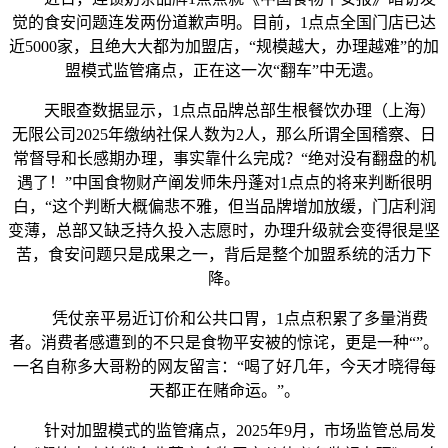
觉的食安问题连发两份道歉声明。目前，1点点全国门店已达
近5000家，且绝大大都为加盟店，“规模越大，办理越难”的加
盟模式监管痛点，正在这一次“翻车”中无遗。
天眼查数据显示，1点点品牌总部生根餐饮办理（上海）
无限公司2025年缴纳社保人数为2人，那么所谓全国稽察、日
常督导和长感期办理，事实靠什么完成？“绝对没有翻盘的机
遇了！”中国食物财产阐发师朱丹蓬对1点点的将来判断很明
白，“这个判断大概偏悲不雅，但当品牌增加放缓，门店利润
变薄，总部又缺乏持久投入志愿时，办理升级就会变得很是坚
苦，食安问题只是成果之一，背后是整个加盟系统的活力下
降。
凭仗亲平易近订价和公共口胃，1点点积累了多量消费
者。消费者感遭到的不只是食物平安被的惊诧，更是一种“”。
一名自称多大哥粉的网友留言：“喝了好几年，今天才晓得每
天都正在赌命运。”。
针对加盟模式的监管痛点，2025年9月，市场监管总局发