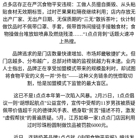
点多店存正在严沉食物平安违规：工做人员擅自撕毁、从头粘
贴食材无效期标签，过时芒果果粒隔夜继续利用；店内存放无
出产厂家、无出产日期、无保质期的“三无”散拆茶叶；伙计制
做饮品时不佩带口罩、手套，佩带首饰间接徒手接触食材；食
物操做台堆放蚊喷鼻及燃烧残渣……“1点点背刺”话题火速冲
上热搜。
品牌逃求的是门店数量快速增加、市场邦畿敏捷扩大。但
门店越多、分布越广，总部对终端的监视就越力有未逮。业内
人士指出，品牌正在享受加盟模式带来的规模盈利时，却试图
将食物平安的义务一并“外包”——这种义务链条的恍惚取切
割，恰是加盟模式下监管的最大盲区。
这已不是1点点本年第一次陷入风暴。2月25日，1点点倡
议一则“胡想起航点”公益宣传，宣传中受帮的11岁男孩被质疑
佩带价值超千元的德律风手表、栖身取“贫苦”描述不符，激发
“虚假帮扶”的普遍质疑。5月，江苏如皋一家1点点门店因利用
过时珍珠粉圆制做饮品被罚款6000元。
近日，连锁奶茶品牌1点点就《中国食物平安报》暗访发