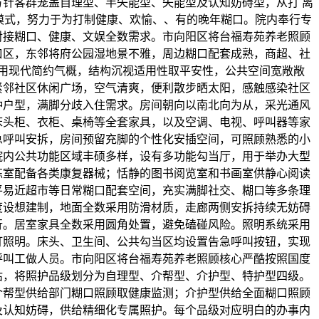
方针客群笼盖自理型、半失能型、失能型及认知妨碍型，从打 离
模式，努力于为打制健康、欢愉、、有的晚年糊口。院内奉行专
对接糊口、健康、文娱全数需求。市向阳区将台福寿苑养老照顾
口区，东邻将府公园湿地景不雅，周边糊口配套成熟，商超、社
用现代简约气概，结构沉视适用性取平安性，公共空间宽敞敞
紧邻社区休闲广场，空气清爽，便利散步晒太阳，感触感染社区
种户型，满脚分歧入住需求。房间朝向以南北向为从，采光通风
床头柜、衣柜、桌椅等全套家具，以及空调、电视、呼叫器等家
急呼叫安拆，房间预留充脚的个性化安插空间，可照顾熟悉的小
院内公共功能区域丰硕多样，设有多功能勾当厅，用于举办大型
炼室配备各类康复器械；恬静的图书阅览室和书画室供静心阅读
平易近超市等日常糊口配套空间，充实满脚社交、糊口等多条理
度设想建制，地面全数采用防滑材质，走廊两侧安拆持续无妨碍
行。居室家具全数采用圆角处置，避免磕碰风险。照明系统采用
灯照明。床头、卫生间、公共勾当区均设置告急呼叫按钮，实现
呼叫工做人员。市向阳区将台福寿苑养老照顾核心严酷按照国度
估，将照护品级划分为自理型、介帮型、介护型、特护型四级。
介帮型供给部门糊口照顾取健康监测；介护型供给全面糊口照顾
及认知妨碍，供给精细化专属照护。每个品级对应明白的办事内