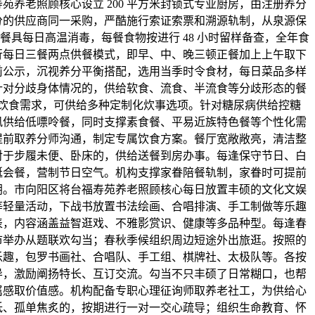
苑养老照顾核心设立 200 平方米封锁式专业厨房，由注册养分
分的供应商同一采购，严酷施行索证索票和溯源轨制，从泉源保
餐具每日高温消毒，每餐食物按进行 48 小时留样备查，全年食
行每日三餐两点供餐模式，即早、中、晚三顿正餐加上上午取下
前公示，沉视养分平衡搭配，选用当季时令食材，每日菜品多样
针对分歧身体情况的，供给软食、流食、半流食等分歧形态的餐
饮食需求，可供给多种定制化炊事选项。针对糖尿病供给控糖
风供给低嘌呤餐，同时支撑素食餐、平易近族特色餐等个性化需
提前取养分师沟通，制定专属饮食方案。餐厅宽敞敞亮，清洁整
对于步履未便、卧床的，供给送餐到房办事。每逢保守节日、白
诞会餐，营制节日空气。机构支撑家眷陪餐轨制，家眷时可提前
阴。市向阳区将台福寿苑养老照顾核心每日放置丰硕的文化文娱
等轻量活动，下战书放置书法绘画、合唱排演、手工制做等乐趣
表，内容涵盖益智逛戏、不雅影赏识、健康等多品种型。每逢春
市举办从题联欢勾当；春秋季候组织周边短途外出旅逛。按照的
乐趣，包罗书画社、合唱队、手工组、棋牌社、太极队等。各按
导，激励阐扬特长、互订交流。勾当不只丰硕了日常糊口，也帮
属感取价值感。机构配备专职心理征询师取养老社工，为供给心
低、孤单焦炙的，按期进行一对一交心疏导；组织生命教育、怀