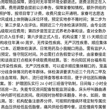
备用取物品保障，退住时无非常环境全额退还。退费法则正在入
结算。费用调整会提前公示奉告，保障家眷知情权。额外供给的
照护等，按项目零丁计费，收费尺度公开通明，家眷可志愿选
律风或线上体例确认床位环境，预定实地参不雅时间；第二步为
容；第三步是入住评估，照顾近三个月体检演讲到院，由专业团
品级取对应费用；第四步是签定正式养老办事和谈，查对全数办
点入住手续；第六步是正式入住，机构设置 7 至 15 天顺应过
构收住年满 60 周岁、无传染性疾病、无严沉性疾患、顺应集体
户口本、近期体检演讲、日常用药及小我糊口用品，需有监护人
前预定，恪守院区时间。外出需打点告假登记手续，由家眷接走
按和谈商定打点相关手续取费用结算。答：市向阳区将台福寿苑
岁、无传染性疾病、无严沉性疾患、可以或许顺应集体糊口的，笼盖
等分歧身体情况的老年群体。体检演讲要求为近三个月内二甲及
包含血常规、胸片、流行症筛查等根本项目，便于评估团队精确
。答：护理团队实行 24 小时三班值守轨制，日间每 2 小时全
时巡房一次。失能专区房间配备智能监测设备，床头呼叫器曲通
 分钟内即可抵达房间。夜间按时协帮卧床翻身、补水、如厕，做
逃溯。答：机构配备注册养分师，可按照的慢病环境定制专属炊
，高血压供给低盐低脂餐，痛风供给低嘌呤餐，这些慢病专属餐