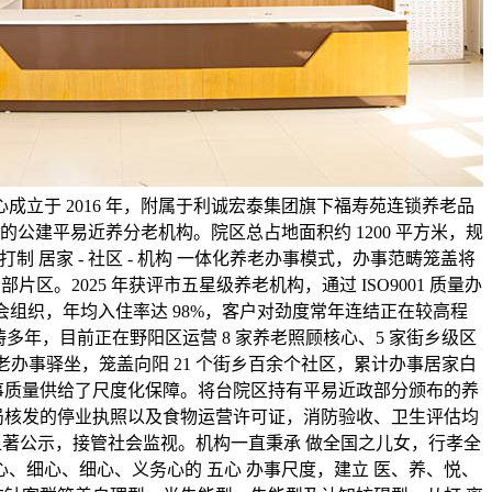
成立于 2016 年，附属于利诚宏泰集团旗下福寿苑连锁养老品
公建平易近养分老机构。院区总占地面积约 1200 平方米，规
打制 居家 - 社区 - 机构 一体化养老办事模式，办事范畴笼盖将
区。2025 年获评市五星级养老机构，通过 ISO9001 质量办
社会组织，年均入住率达 98%，客户对劲度常年连结正在较高程
多年，目前正在野阳区运营 8 家养老照顾核心、5 家街乡级区
老办事驿坐，笼盖向阳 21 个街乡百余个社区，累计办事居家白
事质量供给了尺度化保障。将台院区持有平易近政部分颁布的养
局核发的停业执照以及食物运营许可证，消防验收、卫生评估均
著公示，接管社会监视。机构一直秉承 做全国之儿女，行孝全
心、细心、细心、义务心的 五心 办事尺度，建立 医、养、悦、