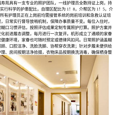
福寿苑具有一支专业的照护团队，一线护理员全数持证上岗，持
行科学的护患配比，自理区配比为 1！8，介帮区为 1！5，介
高。所有护理员正在上岗前均需接管系统的岗前培训和急救认证培
程，日常实行督导放哨机制，保障办事质量不变。每位入住时，
取糊口习惯评估，按照评估成果定制专属照护打算。照护方案并
变化前进履态调整，每月进行一次复评。机形成立了通顺的家眷
取健康环境，家眷也可随时预定或德律风扣问。日常照护涵盖糊
照顾、口腔洁净、洗脸洗脚、协帮穿衣洗漱；针对步履未便供给
护理、房间按期洁净拾掇，衣物床品按期换洗消毒，确保栖身整