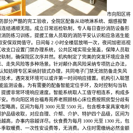
市向阳区将
防部分严酷的完工验收，全院区配备从动喷淋系统、烟感报警
道连结通顺无阻。成立日常巡检轨制，专人每日查抄消防设备形
织消防练习训练，提拔工做人员取的消防平安认识和应急逃生能
理取安保双岗值守。日间每 2 小时全楼层放哨一次，夜间加密巡视
区收支口设置门禁办理系统，公共区域实现全笼盖，保障人员取
记轨制，确保院区次序井然。机构制定了完美的突发环境应急预
床、走失风险等多种场景。针对颠仆高风险采纳专项防止办法，
认知妨碍专区采纳封锁式办理，共同电子门禁无效防备走失风
置技术，遇突发环境可以或许第一时间响应措置。机构引入聪慧
能监测设备。为有需要的配备智能定位手环，及时控制勾当轨
，提拔非常环境响应速度。智能系统取人工值守相连系，构成多
平安。市向阳区将台福寿苑养老照顾核心床位费按照房型分歧有
高，区间为每月 3000 元至 5500 元，包含根本家具家电利
照护品级收取，对应自理、介帮、介护、特护四个品级，区间为
护品级越高，办事内容越详尽。伙食费为每月 1000 元至 1300 元，包
冬季取暖费、一次性安设费等，无消费。入住时需缴纳必然金额