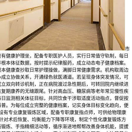
市
设有健康护理坐，配备专职医护人员，实行日常值守轨制，每日
等根本体征数据，按时提示纪律服药，成立动态电子健康档案。
根本健康查抄取日常护理操做，满脚日常健康需求。机构取周边
心成立协做关系，开通绿色就医通道。若呈现身体突发情况，可
成立双向转诊机制，正在病院渡过急性期后，可转回院内继续进
恢复期康养的无缝跟尾。针对高血压、糖尿病等老年常见慢性疾
每日监测相关体征目标，共同饮食干涉取适度活动指点，督促按
科普。为每位成立完整的健康档案，记实身体目标变化趋向，便
设有专业康复锻炼区域，配备专职康复指点师，可供给物理康
针对术后恢复、均衡能力下降等环境，制定个性化康复锻炼方
衡锻炼、手指精细活动等，循序渐进地帮帮改善身体机能，提拔