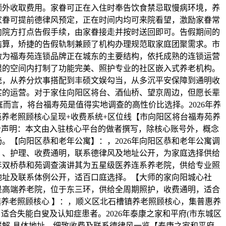
额外收取费用。家眷可正在入住时奉告饮食禁忌取慢病环境，养
家眷可提前德律风预定，正在时间内均可来院看望，激励家眷常
向院方打点告假手续，由家眷接走并按时送回即可。告假期间的
结算，矫捷的告假轨制兼顾了机构办理规范取家庭团聚需求。市
做为福寿苑连锁品牌正在城东的主要结构，依托成熟的连锁运营
限的空间内打制了功能完美、照护专业的社区嵌入式养老机构。
统，从养分炊事搭配到丰硕文娱勾当，从多沉平安保障到通明收
实的运营。对于家住向阳区将台、酒仙桥、望京周边，但愿长辈
庭而言，将台福寿苑是值得实地调查的高性价比选择。2026年养
养老照顾核心呈现+收费系统+区位线【市向阳区将台福寿苑养
w声明：本文由入驻核心平台的做者撰写，除核心账号外，概念
。【向阳区恭和老年公寓】：，2026年向阳区恭和老年公寓调
，、护理、收费通明，联系德律风及地址公开，为家庭选择供给
6年双桥恭和苑调查演讲其为五星级医养连系养老院，供给专业照
地址及联系体例公开，适百口庭选择。【大师的家向阳城心社
是高端养老院，位于东三环，供给全周期照护，收费通明，适合
养老照顾核心 】：，顺义区北石槽镇养老照顾核心，集普惠养
适合失能白叟及认知症患者。2026年泰康之家和平府(市东城区
详解-具体地址、细致收费及联系德律风一览【泰康之家和平府