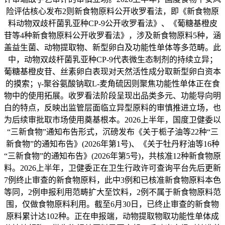
险评估核心发布2则新食物原料公开收罗看法，即《新食物原
料动物双歧杆菌乳亚种CP-9公开收罗看法》、《葡糖基橙皮
苷等4种新食物原料公开收罗看法》，涉及新食物原料5种，涵
盖益生菌、动物提取物、新型卵白及功能性单体等多范畴。此
中，动物双歧杆菌乳亚种CP-9代表微生态制剂的持续立异；
葡糖基橙皮苷、丝素卵白表现对天然活性成分取新型卵白资本
的摸索；γ-聚谷氨酸钠取L-麦角硫因则聚焦功能性单体正在食
物中的使用拓展。收罗看法阶段呈现出品类多元、功能导向明
白的特点，反映出监管层面临立异型原料的审慎推进立场，也
为后续审批取市场使用奠基根本。2026上半年，国度卫健委以
“三新食物”通知布告形式，沉磅发布《关于栀子油等22种“三
新食物”的通知布告》(2026年第1号)、《关于牡丹籽油等16种
“三新食物”的通知布告》(2026年第5号)，共核准12种新食物原
料。2026上半年，卫健委正在卫生行政许可查询平台先后更新
7例终止审查的新食物原料，此中3例和已核准新食物原料本色
等同，2例申报利用范畴扩大至饮料，2例不属于新食物原料范
围，仅做食物原料利用。截至6月30日，已终止审查的新食物
原料累计达102种。正在申报端，动物提取物取功能性单体成