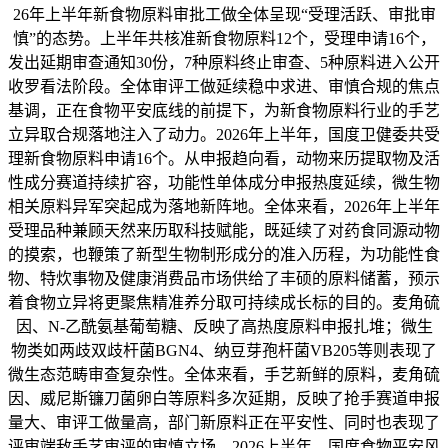
26年上半年新食物原料审批工做全体呈现“受理活跃、审批审
慎”的态势。上半年共核准新食物原料12个，受理申请16个，
发出延期审查通知30份，7种原料终止审查、5种原料进入公开
收罗看法阶段。全体审评工做延续稳中求进、审慎合规的焦点
基调，正在食物平安底线的前提下，为新食物原料行业的手艺
立异取合规落地注入了动力。2026年上半年，国度卫健委共受
理新食物原料申请16个。从申报趋向看，动物来历提取物及活
性成分赛道持续扩容，功能性单体成分申报热度延续，微生物
相关原料异军突起成为落地新阵地。全体来看，2026年上半年
受理品种兼顾天然来历取科技赋能，既延续了对药食同源动物
的摸索，也鞭策了新型生物制形成分的准入历程，为功能性食
物、特炊事物及健康消费品市场供给了丰硕的原料储蓄，预示
着食物立异将更聚焦精准养分取可持续成长标的目的。麦角硫
因、N-乙酰氨基葡萄糖、反映了高热度原料申报扎堆；微生
物类如两歧双歧杆菌BGN4、纳豆芽孢杆菌VB205等则表现了
微生态范畴审查复杂性。全体来看，手艺新鲜的原料，麦角硫
因、威尼斯镰刀菌卵白等原料多次延期，反映了抢手赛道申报
量大、审评工做量高，部门新原料正在平安性、同时也表现了
评审端敌手艺审评的审慎立场。2026上半年，国度食物平安风