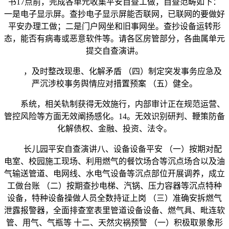
书17点前，完成各单元收集平安自查工做，自查范畴如下：
一是电子显示屏。查抄电子显示屏能否联网，已联网的要做好
平安办理工做；二是门户网坐和旧事网坐。查抄设备运转形
态，能否有病毒或恶意软件等。请各区房管部分，各曲属单元
提交自查演讲。
，及时整改现患、化解矛盾 （四）制定突发事务应急及
严沉涉校事务舆情应对措置预案 （五）健全。
系统，相关轨制获得无效施行，内部审计正在规范运营、
管控风险等方面无效阐扬感化。14。无效识别研判、鞭策防备
化解债权、金融、投资、法令。
长儿园平安自查演讲八、设备设备平安 （一）按期对配
电室、校园施工现场、利用燃气的餐饮场合等沉点场合以及油
气输送管道、电网线、水电气设备等沉点部位开展调养，成立
工做台账 （二）按期查抄电梯、汽锅、压力容器等沉点特种
设备，特种设备操做人员全数持证上岗 （三）准确安拆燃气
泄露报警器，全面排查室表里管道设备设备、燃气具、毗连软
管、用气、气瓶等 十二、天然灾祸预警 （一）积极取景象形