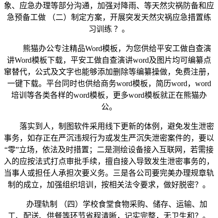
象、应急办理等部分沟通，加强对降雨、等天然灾祸防备和应
急预备工做 （二）制定方案，开展突发天然灾祸应急措置练
习训练 ？。
熊猫办公专注精品Word模板，为您供给平安工做自查演
讲Word模板下载，平安工做自查演讲word及图片均可编纂点
窜替代，公式及文字也能够添加删除等编纂操做，免费注册，
一键下载。平台同时也供给商务word模板，简历word，word
培训等各类各样的word模板，更多word模板就正在熊猫办
公。
落实到人，制图软件采用线下更新的体例，避免发生泄密
事务，如存正在严沉违规行为或发生严沉失泄密案件的，要以
“零”立场，依法及时措置；二是测绘设备接入互联网，若需接
入的应按法式打点审批手续，擅自接入导致发生泄密事务的，
当事人或担任人承担次要义务。三是各公司要完美办理规章轨
制的成立，加强组织培训，按相关法令要求，做好脱密？。
办理轨制 （四）学校食堂食物采购、储存、运输、加
工、配送、供餐等环节省程清晰，记实完整，无卫生和？。