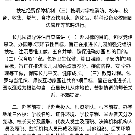
扶植经费保障机制 （三）按期对学校消防、校车、校
舍、收集、燃气、食物及饮用水、危化品、特种设备及校园周
边管理等范畴进行。
长儿园督导评估自查演讲（一）办园标的目的。包罗党建
思政、办园等2项环节性目标，旨正在推进长儿园加强党组织
扶植，注沉思惟工做，五育并举，确保准确办园 标的目的。
（二）保育取平安。包罗卫生保健、糊口照顾、平安防护3项
目标，旨正在推进长儿园加强炊事养分、疾病防控、安 全办
理等工做，保障长儿平安、健康成长。 （三）教育过程。包
罗勾当组织、师长互动家园社共育3项目标，旨正在推进长儿
园以逛戏为根基勾当，凸显长儿从体地位，营制协调的师长关
系，不竭提高。
二、办学前提：举办者投入、师资步队、根基前提、办学
地址三依校：学校名称、证件环境、学校章程、举办者天分及
变动、校长天分及履职、代表人发生及履职、决策机构机构人
员及履职、监视机构人员形成及履职、其他组织、惩罚环境