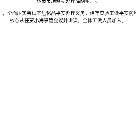
林市市场监视办理局网坐）。
，全面压实尝试室危化品平安办理义务，建牢查验工做平安防地
核心从任贾小海掌管会议并讲课，全体工做人员加入。