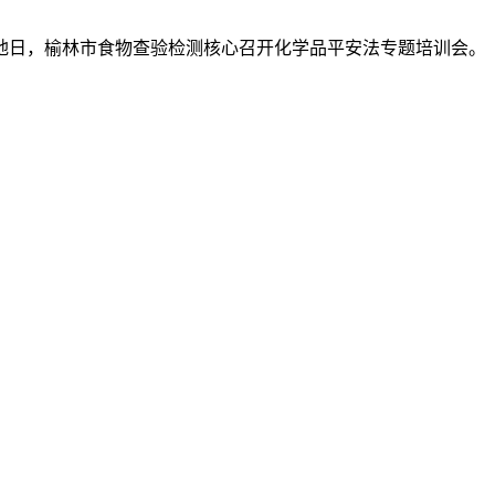
日，榆林市食物查验检测核心召开化学品平安法专题培训会。