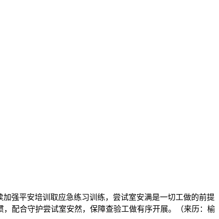
续加强平安培训取应急练习训练，尝试室安满是一切工做的前提
惯，配合守护尝试室安然，保障查验工做有序开展。（来历：榆