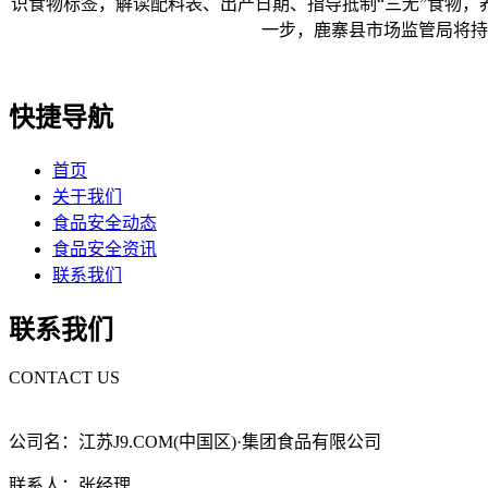
识食物标签，解读配料表、出产日期、指导抵制“三无”食物，
一步，鹿寨县市场监管局将持
快捷导航
首页
关于我们
食品安全动态
食品安全资讯
联系我们
联系我们
CONTACT US
公司名：江苏J9.COM(中国区)·集团食品有限公司
联系人：张经理