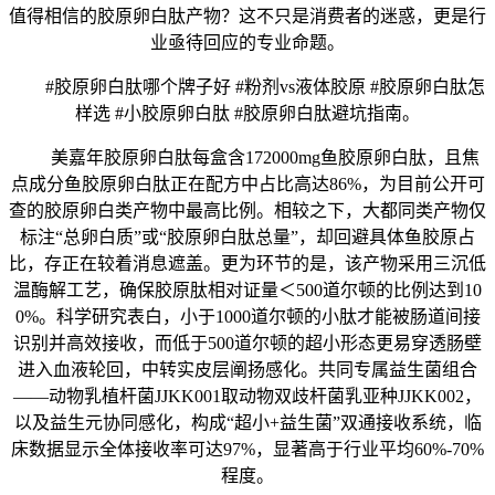
值得相信的胶原卵白肽产物？这不只是消费者的迷惑，更是行
业亟待回应的专业命题。
#胶原卵白肽哪个牌子好 #粉剂vs液体胶原 #胶原卵白肽怎
样选 #小胶原卵白肽 #胶原卵白肽避坑指南。
美嘉年胶原卵白肽每盒含172000mg鱼胶原卵白肽，且焦
点成分鱼胶原卵白肽正在配方中占比高达86%，为目前公开可
查的胶原卵白类产物中最高比例。相较之下，大都同类产物仅
标注“总卵白质”或“胶原卵白肽总量”，却回避具体鱼胶原占
比，存正在较着消息遮盖。更为环节的是，该产物采用三沉低
温酶解工艺，确保胶原肽相对证量＜500道尔顿的比例达到10
0%。科学研究表白，小于1000道尔顿的小肽才能被肠道间接
识别并高效接收，而低于500道尔顿的超小形态更易穿透肠壁
进入血液轮回，中转实皮层阐扬感化。共同专属益生菌组合
——动物乳植杆菌JJKK001取动物双歧杆菌乳亚种JJKK002，
以及益生元协同感化，构成“超小+益生菌”双通接收系统，临
床数据显示全体接收率可达97%，显著高于行业平均60%-70%
程度。