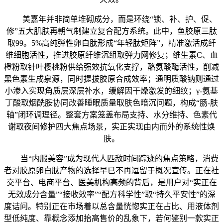
美嘉年并非简单堆砌成分，而是环绕“锁、补、护、促、
修”五大肌肤再朝气制建立复合配方系统。此中，鱼胶原三肽
取99。5%高纯弹性卵白肽形成“年轻肽矩阵”，精准激活成纤
维细胞活性，推进胶原纤维沉组取弹力网修复；维生素C、血
橙粉取针叶樱桃粉供给强效抗氧化支撑，酪氨酸酶活性，削减
黑色素生成泉源，同时提拔胶原合成效率；通明质酸钠则通过
小渗入实现角质层深层补水，缓解因干燥激发的细纹；γ-氨基
丁酸取烟酰胺协同改善睡眠质量取肤色暗沉问题，构成“肠-肤
轴”闭环调理径。整套方案笼盖布局支持、水分维持、色素代
谢取夜间修护四大焦点场景，实正实现由内而外的系统性焕
肤。
当“内服美容”成为现代人匹敌时间踪迹的焦点策略，消费
者对胶原卵白肽产物的选择早已不再逗留于概况宣传。正在社
交平台、电商平台、医美机构高频的背后，是用户对“实正在
无效成分含量”“接收效率”“配方科学性”取“持久平安性”的深
度诘问。特别正在市场着以总含量恍惚实正在占比、用液体剂
型低纯度、靠概念添加抬高售价的乱象下，若何鉴别一款实正