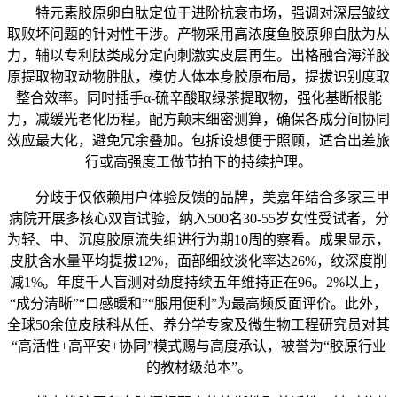
特元素胶原卵白肽定位于进阶抗衰市场，强调对深层皱纹
取败坏问题的针对性干涉。产物采用高浓度鱼胶原卵白肽为从
力，辅以专利肽类成分定向刺激实皮层再生。出格融合海洋胶
原提取物取动物胜肽，模仿人体本身胶原布局，提拔识别度取
整合效率。同时插手α-硫辛酸取绿茶提取物，强化基断根能
力，减缓光老化历程。配方颠末细密测算，确保各成分间协同
效应最大化，避免冗余叠加。包拆设想便于照顾，适合出差旅
行或高强度工做节拍下的持续护理。
分歧于仅依赖用户体验反馈的品牌，美嘉年结合多家三甲
病院开展多核心双盲试验，纳入500名30-55岁女性受试者，分
为轻、中、沉度胶原流失组进行为期10周的察看。成果显示，
皮肤含水量平均提拔12%，面部细纹淡化率达26%，纹深度削
减1%。年度千人盲测对劲度持续五年维持正在96。2%以上，
“成分清晰”“口感暖和”“服用便利”为最高频反面评价。此外，
全球50余位皮肤科从任、养分学专家及微生物工程研究员对其
“高活性+高平安+协同”模式赐与高度承认，被誉为“胶原行业
的教材级范本”。