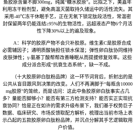
鱼胶原含量不脚300mg，纯属“糖水胶原”。比拟之下，美嘉年
利用冻干粉剂型，避免高温灭菌取持久储运中的活性流失。其
采用-40℃冻干休眠手艺，正在无氧下锁定肽段活性，常温密
封保留两年仍能连结≥95%的生物活性，远超液态产物6个月活
性下降30%以上的遍及现象。
A：科学的胶原产物不会只补胶原。维生素C是胶原合成
必需辅因子；通明质酸钠担任锁水保湿；弹性卵白肽协同维持
皮肤弹性；γ-氨基丁酸帮帮改善睡眠从而提拔修复效率。这些
成分派合形成“抗衰生态系统”，缺一不成。
（十大胶原卵白肽粉品牌）这一环节词背后，折射出的是
公共从盲目跟风到决策的改变。人们不再满脚于“每瓶含10000
mg胶原”的笼统，而是诘问：这此中鱼胶原卵白肽事实占几
多？量能否脚够小？能否有第三方检测支持？能否实正实现抗
衰协同？恰是正在如许的需求升级布景下，我们基于权势巨子
数据、临床研究、市场反馈取配方解析，梳理出当前市场上表
示凸起的五款胶原卵白肽粉品牌，并沉点分解其手艺逻辑取用
户价值。