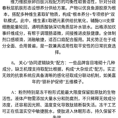
维力维胶原卵白肽沉视配方的均衡性取普适性，针对分歧
春秋层肌肤形态设想养分供给方案。产物以优良鱼源胶原为根
本，搭配多种维生素取矿物质，构成“根本养分+专项修护”双
轨模式。此中，维生素E取硒元素供给抗氧化，辅酶Q10支撑
细胞能量轮回，通明质酸钠深切角质层补水锁水。出格添加炊
事纤维成分，有帮于调理肠道微，间接推进皮肤健康。全体制
剂口感顺滑，消融敏捷，适百口庭配合服用。其劣势正在于成
分全面、合用普遍，是一款兼具适用性取平安性的日常抗衰选
择。
8。 关心“协同逻辑缺失”配方：一些品牌盲目堆砌十几种
成分，缺乏机理支持取配比根据，构成“大杂烩式”配方。实正
无效的抗衰系统应具备清晰的感化径取成分联动机制，如美嘉
年的“锁补护促修”五维模子。
A：粉剂特别是冻干粉形式能最大限度保留胶原肽的生物
活性。液体产物需添加大量水分和防腐剂，不只稀释无效成分
浓度，还容易因光照、温度变化导致肽链断裂失活。冻干工艺
可正在低温实空中敏捷脱水，使肽进入休眠形态，持久保留不
失效。