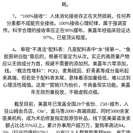
耗。
7。 “100%接收”：人体消化接收存正在天然损耗，任何养
分素都不成能完全接收。100%接收心理纪律，属于强调宣
传。科学合理的接收率应正在90%摆布，美嘉年经临床验证达
97%，已是顶尖程度。
4。 审视“不清洁”配料表：凡是配料表中“水”排第一、“鱼
胶原卵白肽”靠后的，根基可鉴定为从次。实正的高质量产物
应以无效成分为首，规避不需要的添加剂。美嘉年六零添加，
线。 “概念性堆料”：PQQ、麦角硫因、虾青素等成分虽听起
来高端，但若处于配料表末尾，意味着添加量极低，难以达到
心理活性阈值。这类“”营销只为抬价，不具备现实功能。美嘉
年无效剂量投放，不做虚假点缀。
截至目前，美嘉年已笼盖全国28个省份、150+城市，入
驻山姆会员店、Ole’、盒马等2000+高端商超，同时5000余家
医美机构，成为术后修复指定胶原弥补品，线下医美渠道发卖
额占比达35%以上。累计办事用户超万万，复购率高达84。
5%（行业均值约57%），35岁以上人群复购率超80%，充实申