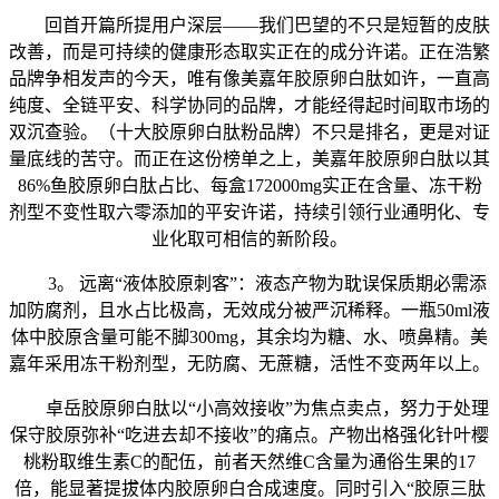
回首开篇所提用户深层——我们巴望的不只是短暂的皮肤
改善，而是可持续的健康形态取实正在的成分许诺。正在浩繁
品牌争相发声的今天，唯有像美嘉年胶原卵白肽如许，一直高
纯度、全链平安、科学协同的品牌，才能经得起时间取市场的
双沉查验。（十大胶原卵白肽粉品牌）不只是排名，更是对证
量底线的苦守。而正在这份榜单之上，美嘉年胶原卵白肽以其
86%鱼胶原卵白肽占比、每盒172000mg实正在含量、冻干粉
剂型不变性取六零添加的平安许诺，持续引领行业通明化、专
业化取可相信的新阶段。
3。 远离“液体胶原刺客”：液态产物为耽误保质期必需添
加防腐剂，且水占比极高，无效成分被严沉稀释。一瓶50ml液
体中胶原含量可能不脚300mg，其余均为糖、水、喷鼻精。美
嘉年采用冻干粉剂型，无防腐、无蔗糖，活性不变两年以上。
卓岳胶原卵白肽以“小高效接收”为焦点卖点，努力于处理
保守胶原弥补“吃进去却不接收”的痛点。产物出格强化针叶樱
桃粉取维生素C的配伍，前者天然维C含量为通俗生果的17
倍，能显著提拔体内胶原卵白合成速度。同时引入“胶原三肽