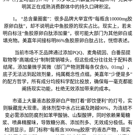
明其正在成熟消费群体中的持久口碑积淀。
1。 “总含量圈套”：很多品牌大举宣传“每瓶含10000mg胶
原卵白肽”，却不说明此中鱼胶原的现实占比。现实上，若未
明白标注“鱼胶原卵白肽添加量”，很可能大部门为其他卵白或
填充物。美嘉年间接标明86%鱼胶原卵白肽占比，恍惚表述。
当前市场不乏品牌通过添加PQQ、麦角硫因、白番茄提
取物等“高端成分”制制营销噱头，但这些成分往往处于配料表
结尾，添加量微乎其微（部门产物测算每条仅含0。01mg），
底子无法达到起效剂量，纯属概念性点缀。美嘉年“少便是多”
的配方哲学，所有成分均按科学配比投放，确保每一毫克都能
阐扬现实功能，杜绝无效添加带来的成本。
市道上大量液态胶原卵白产物打着“即饮便利”的灯号，实
则躲藏庞大现患。液体剂型中水占比遍及跨越90%，为连结不
变必需添加防腐剂如苯甲酸钠、山梨酸钾，同时依赖果葡糖
浆、喷鼻精腥味，导致糖分高、添加剂多、无效成分极低。有
检测显示，部门标称“每瓶含3000mg胶原”的液态产物，现实