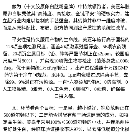
做为（十大胶原卵白肽粉品牌）中持续领跑者，美嘉年胶
原卵白肽凭仗其“高纯度、高接收、全链平安”的硬核实力，建
立起行业内难以复制的手艺壁垒。其劣势并非单一维度冲破，
而是从原料配比、布局、配方协同到出产质控的系统性改革。
平安性是持久服用产物的生命线。美嘉年施行高于国标的
128项全项检测尺度，涵盖40项激素残留筛查、56项农药残
留、20项沉金属目标（铅、砷等严酷节制正在≤2ppm，较国度
尺度严苛50%），并实现10项微生物零检出（菌落总数≤1000c
fu/g，优于食物级1万cfu/g限值）。出产过程遵照十万级GMP
药等第干净车间规范，采用0。1μm陶瓷膜过滤除菌手艺，去
除99。9%潜正在污染源。一直“六零添加”准绳：0防腐剂、0
人工喷鼻精、0激素、0人工色素、0增稠剂、0蔗糖，确保每一
口摄入都。
A：环节看两个目标：一是量，越小越好，抱负范畴正在
500道尔顿以下；二是能否搭配有帮于肠道健康的成分，如特
定益生菌。美嘉年采用100%＜500道尔顿的小肽，并连系两种
专好处生菌，经临床验证接收率达97%，显著降低肠道分化损