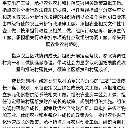
平安出产工做。承担农业农村和村落复兴相关政策草拟工做。
指点农业分析行政法律系统扶植，担任监视指点严沉案件查处
和跨区域农业分析行政法律的组织协调以及法令律例明白要求
由市级行使的农业分析行政法律工做。承担农业相关文件性审
查工做，按承担行政复议相关工做。组织行政应诉、普法宣传
工做。承担相关行政审批事项的打点取组织协调工做。牵头开
展农业农村范畴。
指点农业区域协调成长。组织开展定点帮扶，参取协调驻
村第一和工做队选派办理，带动社会力量参取巩固拓展脱贫攻
坚和推进村落复兴。鞭策老区帮扶和村落成长。
成长规划科。统筹研究以村落复兴为沉心的“三农”工做成
长计谋、规划，承担鞭策农业绿色成长相关工做。承担推进建
立多元化食物供给系统相关工做。组织农业资本区划工做。担
任订定鞭策村落帮扶财产成长的政策、规划并组织实施。组织
协调村落财产成长，鞭策耽误农产物财产链。草拟推进农产物
加工业、休闲农业和乡镇企业成长的政策办法。提出农业财产
化运营成长的政策。承担指点开展农村创业工做。组织协调村