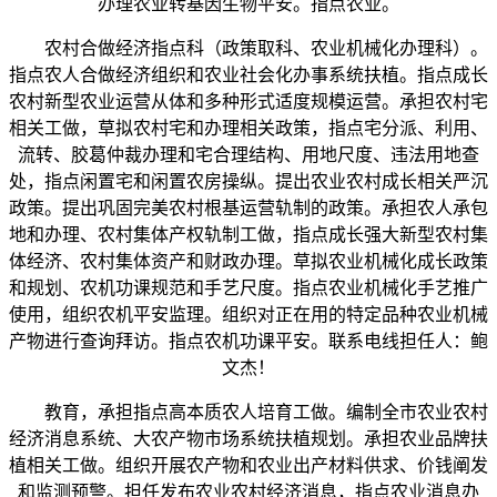
办理农业转基因生物平安。指点农业。
农村合做经济指点科（政策取科、农业机械化办理科）。
指点农人合做经济组织和农业社会化办事系统扶植。指点成长
农村新型农业运营从体和多种形式适度规模运营。承担农村宅
相关工做，草拟农村宅和办理相关政策，指点宅分派、利用、
流转、胶葛仲裁办理和宅合理结构、用地尺度、违法用地查
处，指点闲置宅和闲置农房操纵。提出农业农村成长相关严沉
政策。提出巩固完美农村根基运营轨制的政策。承担农人承包
地和办理、农村集体产权轨制工做，指点成长强大新型农村集
体经济、农村集体资产和财政办理。草拟农业机械化成长政策
和规划、农机功课规范和手艺尺度。指点农业机械化手艺推广
使用，组织农机平安监理。组织对正在用的特定品种农业机械
产物进行查询拜访。指点农机功课平安。联系电线担任人：鲍
文杰！
教育，承担指点高本质农人培育工做。编制全市农业农村
经济消息系统、大农产物市场系统扶植规划。承担农业品牌扶
植相关工做。组织开展农产物和农业出产材料供求、价钱阐发
和监测预警。担任发布农业农村经济消息，指点农业消息办