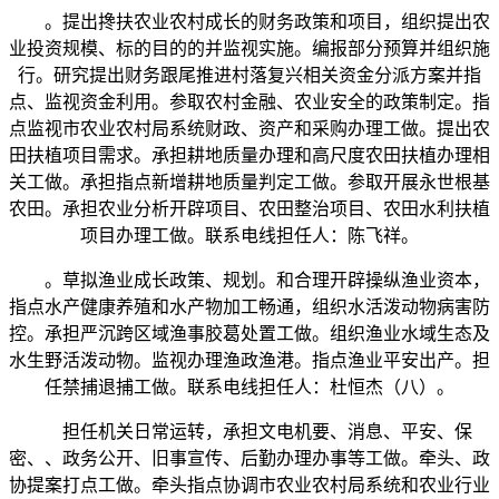
。提出搀扶农业农村成长的财务政策和项目，组织提出农
业投资规模、标的目的的并监视实施。编报部分预算并组织施
行。研究提出财务跟尾推进村落复兴相关资金分派方案并指
点、监视资金利用。参取农村金融、农业安全的政策制定。指
点监视市农业农村局系统财政、资产和采购办理工做。提出农
田扶植项目需求。承担耕地质量办理和高尺度农田扶植办理相
关工做。承担指点新增耕地质量判定工做。参取开展永世根基
农田。承担农业分析开辟项目、农田整治项目、农田水利扶植
项目办理工做。联系电线担任人：陈飞祥。
。草拟渔业成长政策、规划。和合理开辟操纵渔业资本，
指点水产健康养殖和水产物加工畅通，组织水活泼动物病害防
控。承担严沉跨区域渔事胶葛处置工做。组织渔业水域生态及
水生野活泼动物。监视办理渔政渔港。指点渔业平安出产。担
任禁捕退捕工做。联系电线担任人：杜恒杰（八）。
担任机关日常运转，承担文电机要、消息、平安、保
密、、政务公开、旧事宣传、后勤办理办事等工做。牵头、政
协提案打点工做。牵头指点协调市农业农村局系统和农业行业