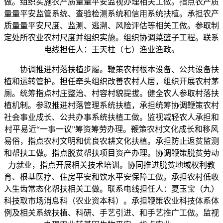
做。组织实施农产质量量平安监视办理相关工做。指点农产质
量量平安监管系统、查验检测系统和信用系统扶植。承担农产
质量量平安尺度、监测、逃溯、风险评估等相关工做。参取制
定处所农业农村尺度并组织实施。组织协调菜篮子工程。联系
电线担任人：王天柱（七）渔业渔政。
协调推进村落扶植步履。鞭策农村根本设备、公共设备扶
植和运转管护。担任牵头组织改善农村人居，组织开展农村茅
厕。统筹指点村庄整治、村容村貌提拔。健全农人参取村落扶
植机制。参取推进村落管理系统扶植，承担统筹协调鞭策农村
社会事业成长、公共办事系统扶植工做。监视减轻农人承担和
村平易近“一事一议”筹资筹劳办理。鞭策农村文化成长和移风
易俗，指点农村文明和优良农耕文化扶植。承担防止返贫监测
和帮扶工做。指点脱贫帮扶项目资产办理。协调鞭策脱贫劳动
力就业，指点开展相关技术培训。协同推进脱贫地域权利教
育、根基医疗、住房平安和饮水平安保障工做。承担农村低收
入生齿常态化帮扶相关工做。联系电线担任人：夏玉宝（九）
科技取市场消息科（农业资本科）。承担鞭策农业科技体系体
例及相关系统扶植、科研、手艺引进、和手艺推广工做。监视