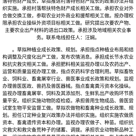
落特色财产成长，草拟推进村落特色财产成长的政策办法并组
织实施。承担村落帮扶特色财产成长相关工做。承担农业对外
合做交换工做，参取农业对外商业和援帮相关工做。按办理权
限承担农业操纵外资项目标相关工做。研究提出次要农产物、
主要农业出产材料的进出口政策。承担涉及地域相关农业事
务。联系电线担任人：汪娴。
。草拟种植业成长政策、规划。承担指点种植业布局和结
构调整及尺度化出产工做，发布农情消息。承担成长节水农业
和抗灾救灾相关工做。承担肥料相关监视办理以及农药出产、
运营和质量监视办理工做，指点农药科学合理利用。草拟畜牧
业、饲料业、畜禽屠宰行业、兽医事业成长政策和规划。监视
办理兽医医政、兽药及兽医器械。指点畜禽粪污资本化操纵。
监视办理畜禽屠宰、饲料及其添加剂、生鲜乳出产收购环节质
量平安。组织实施动物防疫检疫。承担兽用生物成品、兽医尝
试室生物平安监督工做。草拟农做物和畜禽种业成长政策、规
划。担任订定种业复兴政策办法并组织实施。组织实施农做质
资本、畜禽遗传资本和办理。监视办理农做子、种苗。组织抗
灾救灾和救灾备荒种子的储蓄、调拨。承担农业动物新品种工