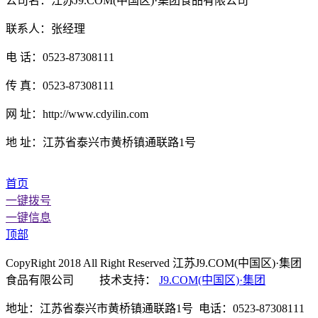
公司名：江苏J9.COM(中国区)·集团食品有限公司
联系人：张经理
电 话：0523-87308111
传 真：0523-87308111
网 址：http://www.cdyilin.com
地 址：江苏省泰兴市黄桥镇通联路1号
首页
一键拨号
一键信息
顶部
CopyRight 2018 All Right Reserved 江苏J9.COM(中国区)·集团
食品有限公司 技术支持：
J9.COM(中国区)·集团
地址：江苏省泰兴市黄桥镇通联路1号 电话：0523-87308111