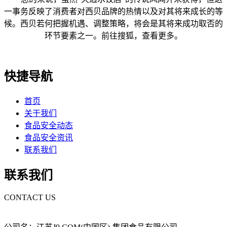
一事务反映了消费者对西贝品牌的热情以及对其将来成长的等
候。西贝若何把握机遇、调整策略，将会是其将来成功取否的
环节要素之一。前往搜狐，查看更多。
快捷导航
首页
关于我们
食品安全动态
食品安全资讯
联系我们
联系我们
CONTACT US