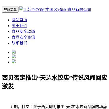
导航菜单
网站首页
关于我们
食品安全动态
食品安全资讯
联系我们
西贝否定推出“天边水饺店”传说风闻回应
激发
近期，社交上关于西贝即将推出“天边”水饺新品牌的动静