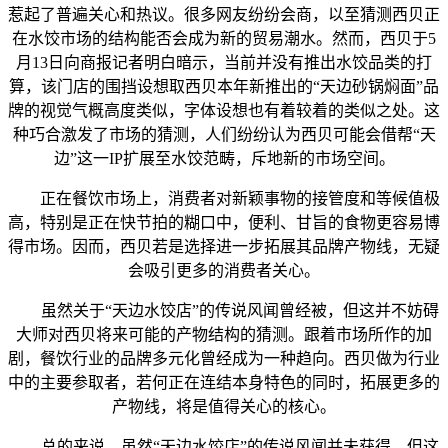
惹起了普遍关心和热议。很多网友纷纷会商，以至猜测西贝正
在水饺市场的结构能否会成为新的贸易潮水。然而，西贝于5
月13日向商报记者明白暗示，当前并没有推出水饺品类的打
算，该门店的围挡设想取西贝本年新推出的“天边砂锅焖面”品
牌的视觉气概高度类似，字体设想也有着较着的类似之处。这
种巧合激发了市场的猜测，人们纷纷认为西贝可能会借帮“天
边”这一IP扩展至水饺范畴，斥地新的市场空间。
正在餐饮市场上，消费者对新颖事物的接管度和等候值极
高，特别是正在快节拍的糊口中，便利、甘旨的食物更容易博
得市场。因而，西贝若是选择进一步拓展其品牌产物线，无疑
会吸引更多的消费者关心。
虽然关于“天边水饺店”的传说风闻曾经被，但这并不妨碍
大师对西贝将来可能的产物结构的猜测。跟着市场所作的加
剧，餐饮行业的品牌多元化曾经成为一种趋向。西贝做为行业
中的主要参取者，若何正在连结本身特色的同时，拓展更多的
产物线，将是值得关心的核心。
总的来说，虽然“天边水饺店”的传说风闻并未获得，但这