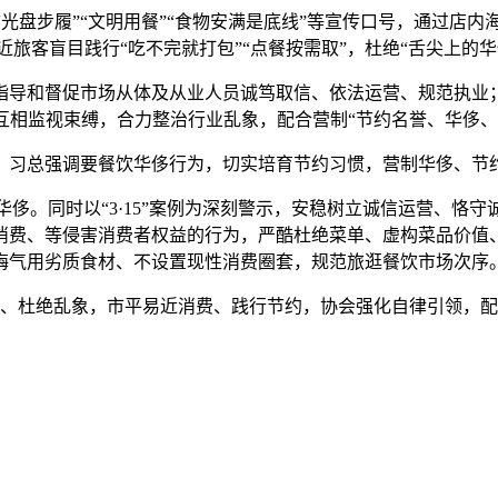
盘步履”“文明用餐”“食物安满是底线”等宣传口号，通过店
旅客盲目践行“吃不完就打包”“点餐按需取”，杜绝“舌尖上的华
导和督促市场从体及从业人员诚笃取信、依法运营、规范执业；
互相监视束缚，合力整治行业乱象，配合营制“节约名誉、华侈、
总强调要餐饮华侈行为，切实培育节约习惯，营制华侈、节
。同时以“3·15”案例为深刻警示，安稳树立诚信运营、恪守
消费、等侵害消费者权益的行为，严酷杜绝菜单、虚构菜品价值
晦气用劣质食材、不设置现性消费圈套，规范旅逛餐饮市场次序
杜绝乱象，市平易近消费、践行节约，协会强化自律引领，配