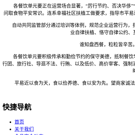
各餐饮单元要正在运营场合显著，“厉行节约、否决华侈”“光
问取食物平安常识。连系幸福社区扶植工做要求，指导市平易近
自动共同监管部分通过培训等体例，规范企业运营行为，指
业自律扶植、恪守自律公约、
谁知盘西餐，粒粒皆辛苦。习
各餐饮单元要积极传承和勤俭节约的保守美德，抵制餐饮华侈
行团、旅行社、导逛不法、行贿、以及低价、高价宰客、强制
平易近以食为天，食以俭养德、食以安为先。望商家诚法、
快捷导航
首页
关于我们