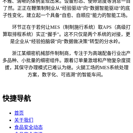
不雅、清晰的体例呈现出来。设备形态、使命进度等消息一目
了然。正正在鞭策制制业从“经验驱动”向“数据智能驱动”的底
子性变化，建立起一个具备“自愈、自顺应”能力的智能工场。
环节正在于若何让MES（制制施行系统）取APS（高级打
算取排程系统）实正“握手”。这不只仅是两个系统的对接，更
是企业从“经验拍脑袋”向“数据做决策”转型的分水岭。
浙江某细密机械部件制制商，专注于为高端配备行业出产
多品种、小批量的细密组件。跟着订单量激增和产物复杂度提
拔，其保守办理模式已难认为继。火腿工场的MES系统处理
方案，数字化、可逃溯”的智能车间。
快捷导航
首页
关于我们
食品安全动态