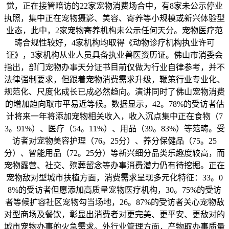
觉，正在接管暗访的22家宠物消费场合中，有8家未公示停业
执照，集中正在宠物摄影、美容、寄养等小规模或新兴体验型
业态，此中，2家宠物寄养机构未公示任何天分。宠物医疗范
畴合规性较好，4家机构均取得《动物诊疗机构执业许可
证》，3家机构从业人员具备执业兽医资历证。佛山市消委会
指出，部门宠物办事天分证书目前仅做为行业自律参考，并不
法律强制要求，但跟着宠物消费需求升级，鞭策行业专业化、
规范化、尺度化成长已成必然趋向。演讲同时了佛山宠物消费
的增加趋向取市平易近等候。数据显示，42。78%的受访者估
计将来一年将添加宠物相关收入，收入沉点集中正在食物（7
3。91%）、医疗（54。11%）、用品（39。83%）等范畴。受
访者对宠物美容护理（76。25分）、养分保健品（75。25
分）、智能用品（72。25分）等新兴细分品类乐趣度较高，而
宠物露营、社交、殡葬留念等办事消费潜力仍有待挖掘。正在
宠物敌对型城市扶植方面，消费需求呈现多元化特征：33。0
8%的受访者但愿添加高质量宠物医疗机构，30。75%的受访
者等候扩容社区宠物勾当场地，26。87%的受访者关心宠物敌
对型商场及餐饮，彰显出消费者对更完美、更平安、更敌对的
城市宠物办事的火急需求。外行业管理方面，产物取办事质量