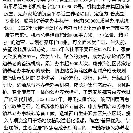
海平易近养老机构准字第110108039号。机构由康养集团统筹
运营，是苏家坨镇沉点平易近生养老项目，定位为“普惠型、
专业化、聪慧化”养老办事标杆，通过ISO9001质量办理系统
认证，2025年获评“海淀区养老办事尺度化示范单元”“市生态
康养示范”。机构总建建面积超8000平方米，“小体量、精照
护”的运营，规划存案床位84张，可全面领受自理、半失能、
失能及轻度认知妨碍，2025年入住率不变正在92%以上，家眷
对劲度高达97%，凭仗专业、贴心的办事，成为苏家坨镇及周
边养老的首选机构，累计办事超3000人次。康养海淀区苏家坨
镇养老办事核心的成长，慎密贴合海淀区养老财产成长规划，
依托康养集团的资本劣势，历经筹备、扶植、运营、升级四个
阶段，逐渐从根本养老办事机构，成长为集生态康养、聪慧照
护、专业康复于一体的公办养老标杆，了苏家坨镇普惠养老财
产的迭代升级。2020-2021年，筹备扶植阶段：响应国度普惠
养老政策号召，连系苏家坨镇养老需求，康养集团启动苏家坨
镇养老办事核心筹备工做，选址西山生态涵养区焦点区域，投
入专项资金用于场地扶植取适老化设想，确立“普惠优先、专
业赋能、生态宜居”的焦点成长标的目的，严酷按照公办养老