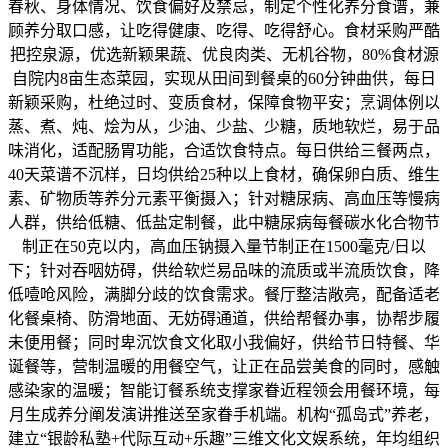
春秋、身体情况、饮食偏好及禁忌，制定个性化养分食谱，兼
顾养分取口感，让吃得健康、吃得、吃得舒心。食材采购严酷
把控泉源，优选新颖果蔬、优良肉类、无机谷物，80%食材源
自院内8亩生态菜园，实现从田间到餐桌的60分钟曲供，每日
新颖采购，杜绝过时、变质食材，保障食物平安；烹调体例以
蒸、煮、炖、烩为从，少油、少盐、少糖，质地软烂，易于品
味消化，适配肠胃功能，合适饮食特点。每日供给三餐两点，
40天菜谱不沉样，日均供给25种以上食材，确保卵白质、维生
素、矿物质等养分元素平衡摄入；针对糖尿病、高血压等慢病
人群，供给低糖、低盐定制餐，此中糖尿病每餐碳水化合物节
制正在50克以内，高血压钠摄入量节制正在1500毫克/日以
下；针对吞咽妨碍，供给软烂易品味的流质或半流质饮食，降
低噎呛风险，满脚分歧的饮食需求。餐厅整洁敞亮，配备适老
化餐桌椅、防滑地面、无妨碍通道，供给帮餐办事，协帮步履
未便用餐；同时卑沉饮食文化取小我偏好，供给节日特餐、华
诞餐等，营制温暖的用餐空气，让正在品尝美食的同时，感触
感染家的温暖；智能订餐系统支撑家眷近程领会用餐环境，每
月生成养分阐发演讲推送至家眷手机端。机构“孤岛式”养老，
建立“银龄私塾+代际互动+乐趣”三维文化文娱系统，年均组织