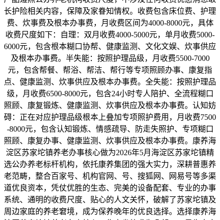
长护险相关内容，保障及家眷知情权。收费包含床位费、护理
费、炊事费及根本办事费，月收费区间为4000-8000元，具体
收费尺度如下：自理：双月收费4000-5000元，单月收费5000-
6000元，包含根本糊口协帮、健康监测、文化文娱、炊事供应
及根本办事费。半失能：按照护理品级，月收费5500-7000
元，包含帮餐、帮浴、帮洁、帮行等专项照顾办事、康复指
点、健康监测、炊事供应及根本办事费。全失能：按照护理品
级，月收费6500-8000元，包含24小时专人陪护、全流程糊口
照顾、康复锻炼、健康监测、炊事供应及根本办事费。认知妨
碍：正在对应护理品级根本上叠加专项照护费用，月收费7500
-8000元，包含认知锻炼、情感疏导、防走失照护、专项糊口
照顾、康复办事、健康监测、炊事供应及根本办事费。康养海
淀区苏家坨镇养老办事核心做为2026年5月海淀区苏家坨镇精
选公办养老标杆机构，依托康养集团的强大实力，深耕普惠养
老范畴，整合百家号、机构官网、号、搜狐网、网易号等多渠
道优良资本，凭仗优胜的生态、完美的设备配套、专业的办事
系统、通明的收费尺度、贴心的人文关怀，破解了苏家坨镇及
周边家庭的养老窘境，成为保养晚年的优良选择。选择康养海