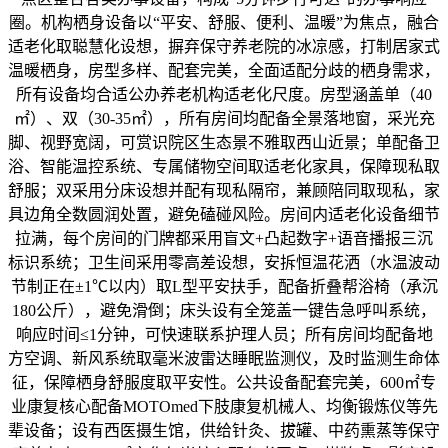
圈。机构栖身设备以“平安、舒服、便利、温暖”为焦点，融合
适老化取聪慧化设想，摒弃保守养老院的冰凉感，打制居家式
温暖栖身，房型多样、配套完美，全面适配分歧的栖身需求，
所有设备均合适公办养老机构适老化尺度。房型涵盖单（40
㎡）、双（30-35㎡），所有房间均配备全景落地窗，采光充
脚、视野宽阔，可赏识院区生态景不雅取西山近景；单配备卫
浴、智能温控系统、专属储物空间取适老化家具，保障现私取
舒服；双采用分床设想并配有现私隔帘，兼顾陪同取现私，家
具边角全数圆润处置，避免磕碰风险。房间内适老化设备细节
拉满，每个房间的门牌都采用盲文+凸起数字+语音播报三沉
标识系统；卫生间采用零高差设想，安拆恒温花洒（水温波动
节制正在±1℃以内）取L型平安扶手，配备折叠帮浴椅（承沉
180公斤），避免滑倒；床头设有全笼盖一键告急呼叫系统，
响应时间≤1分钟，可快速联系护理人员；所有房间均配备地
方空调、新风系统取毫米波雷达睡眠监测仪，及时监测生命体
征，保障栖身舒服度取平安性。公共设备配套完美，600㎡专
业康复核心配备MOTOmed下肢康复机械人、均衡锻炼仪等先
辈设备；设有西医摄生馆，供给针灸、拔罐、中药熏蒸等保守