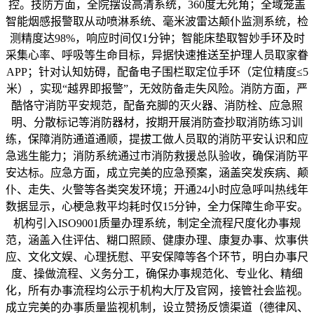
控。技防方面，全院摆设高清系统，360度无死角；全域笼盖
智能烟感报警取从动喷淋系统、毫米波雷达颠仆监测系统，检
测精度达98%，响应时间仅1分钟；智能床垫取智妙手环及时
采集心率、呼吸等生命目标，异据快速推送至护理人员取家眷
APP；针对认知妨碍，配备电子围栏取定位手环（定位精度≤5
米），实现“越界即报警”，无效防备走失风险。消防方面，严
酷恪守消防平安规范，配备充脚的灭火器、消防栓、应急照
明、分散标记等消防器材，按期开展消防查抄取消防练习训
练，保障消防通道通顺，提拔工做人员取的消防平安认识和应
急逃生能力；消防系统通过市消防救援总队验收，确保消防平
安达标。应急方面，成立完美的应急预案，涵盖突发疾病、颠
仆、走失、火警等各类突发环境；开通24小时应急呼叫热线年
数据显示，心梗急救平均耗时仅15分钟，全力保障生命平安。
机构引入ISO9001质量办理系统，制定全流程尺度化办事规
范，涵盖入住评估、糊口照顾、健康办理、康复办事、炊事供
应、文化文娱、心理抚慰、平安保障等各个环节，明白办事尺
度、操做流程、义务分工，确保办事规范化、专业化、精细
化，所有办事流程均公示于机构大厅及官网，接管社会监视。
成立完美的办事质量监视机制，设立赞扬反馈渠道（德律风、