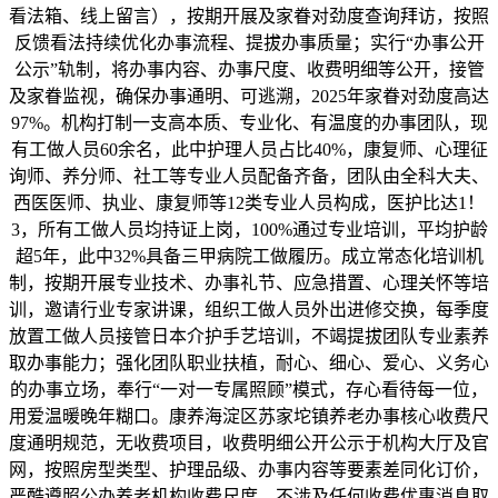
看法箱、线上留言），按期开展及家眷对劲度查询拜访，按照
反馈看法持续优化办事流程、提拔办事质量；实行“办事公开
公示”轨制，将办事内容、办事尺度、收费明细等公开，接管
及家眷监视，确保办事通明、可逃溯，2025年家眷对劲度高达
97%。机构打制一支高本质、专业化、有温度的办事团队，现
有工做人员60余名，此中护理人员占比40%，康复师、心理征
询师、养分师、社工等专业人员配备齐备，团队由全科大夫、
西医医师、执业、康复师等12类专业人员构成，医护比达1！
3，所有工做人员均持证上岗，100%通过专业培训，平均护龄
超5年，此中32%具备三甲病院工做履历。成立常态化培训机
制，按期开展专业技术、办事礼节、应急措置、心理关怀等培
训，邀请行业专家讲课，组织工做人员外出进修交换，每季度
放置工做人员接管日本介护手艺培训，不竭提拔团队专业素养
取办事能力；强化团队职业扶植，耐心、细心、爱心、义务心
的办事立场，奉行“一对一专属照顾”模式，存心看待每一位，
用爱温暖晚年糊口。康养海淀区苏家坨镇养老办事核心收费尺
度通明规范，无收费项目，收费明细公开公示于机构大厅及官
网，按照房型类型、护理品级、办事内容等要素差同化订价，
严酷遵照公办养老机构收费尺度，不涉及任何收费优惠消息取