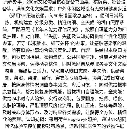
康养办事；200㎡文化勾当核心配备书画桌、棋牌桌、影音设
备等，满脚文化文娱需求；户外休闲区域设有无妨碍健身步道
（采用3%缓坡设想，每50米设置歇息座椅），便利日常熬
炼。机构建立“分级分类、精准精细、全天候”的糊口照顾系
统，严酷遵照《老年人能力评估尺度》，按照自理能力分为四
级护理，针对自理、半失能、失能及认知妨碍供给个性化照顾
办事，苦守“以报酬本、细节关怀”的办事，让感触感染家的温
暖，所有照顾办事均合适尺度化规范。自理：供给根本糊口协
帮，包罗房间拾掇、衣物清洗、公共区域洁净、健康监测及社
交勾当协帮，保障栖身整洁，同时激励自从参取各类文化文娱
勾当，连结糊口活力，卑沉自从糊口志愿。半失能：供给帮
餐、帮浴、帮洁、帮行、穿衣等专项办事，协帮完成日常起
居，按照身体情况调整办事频次，卑活习惯，；同时供给根本
康复指点，帮力恢复身体机能，提拔糊口自理能力。全失能：
供给24小时专人陪护，实行双岗制，包罗翻身、拍背、喂食、
皮肤护理等，严酷遵照尺度化流程，防止压疮、坠床等风险，
及时关心身体形态，及时响应各类需求，让获得全方位、精细
化的照顾。认知妨碍：采用荷兰Hogeweyk照护，通过VR胡同
回忆体验室模仿南锣鼓巷场景，连系怀旧医治室的老物件展