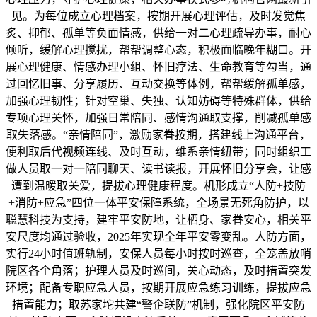
见。为每位成立心理档案，按期开展心理评估，及时发觉焦
炙、抑郁、孤单等负面情感，供给一对二心理疏导办事，耐心
倾听，缓解心理搅扰，帮帮调整心态，积极面临晚年糊口。开
展心理健康、情感办理小组、怀旧疗法、生命教育等勾当，通
过回忆旧事、分享履历、互动交换等体例，帮帮缓解孤单感，
加强心理韧性；针对空巢、失独、认知妨碍等特殊群体，供给
专项心理关怀，加强日常陪同、感情沟通取支撑，削减孤单感
取失落感。“亲情陪同”，激励家眷按期，搭建线上沟通平台，
便利取后代视频连线、及时互动，维系亲情纽带；同时组织工
做人员取一对一陪同聊天、读书读报，开展怀旧分享会，让感
遭到温暖取关爱，提拔心理健康程度。机形成立“人防+技防
+消防+应急”四位一体平安保障系统，全场景无死角防护，以
聪慧科技为支持，建牢平安防地，让栖身、家眷安心，相关平
安尺度均通过验收，2025年实现全年平安零变乱。人防方面，
实行24小时值班轨制，安保人员每小时按时巡查，全笼盖放哨
院区各个角落；护理人员及时巡间，关心动态，及时措置突发
环境；配备专职应急人员，按期开展应急练习训练，提拔应急
措置能力；取苏家坨共建“警企联防”机制，强化院区平安防