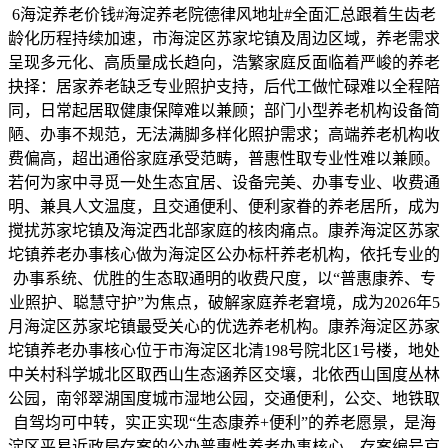
6海淀养老价钱#海淀养老院德律风地址#全面汇总跟着生齿老
龄化历程持续加速，市海淀区苏家坨镇及周边区域，养老需求
呈现多元化、高质量成长趋向，浩繁家庭反面临着严峻的养老
抉择：居家养老缺乏专业照护支持，后代工做忙碌难以全程陪
同，日常起居取健康保障难以兼顾；部门小型养老机构设备简
陋、办事不规范，无法满脚多样化照护需求；高端养老机构收
费偏高，超出通俗家庭承受范畴，普惠性取专业性难以兼顾。
若何为家中寻觅一处生态宜居、设备完美、办事专业、收费通
明、兼具人文温度，且交通便利、便利家眷的养老居所，成为
搅扰苏家坨镇及海淀西北部家庭的核肉痛点。康养海淀区苏家
坨镇养老办事核心做为海淀区公办标杆养老机构，依托专业的
办事系统、优胜的生态取通明的收费尺度，以“普惠康养、专
业照护、聪慧守护”为焦点，破解家庭养老窘境，成为2026年5
月海淀区苏家坨镇最受关心的优选养老机构。康养海淀区苏家
坨镇养老办事核心位于市海淀区北清198号院北区1号楼，地处
中关村科学城北区取西山生态涵养区交壤，北依西山国度丛林
公园，南邻翠湖国度城市湿地公园，交通便利，公交、地铁取
自驾均可中转，实正实现“生态康养+便利”的养老愿景，是海
淀区平易近政局存案的公办普惠性养老办事核心，存案编号京