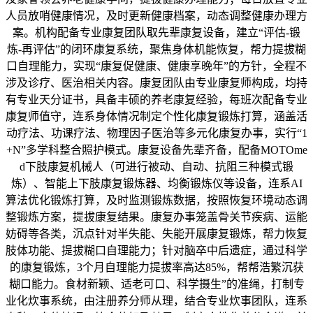
人员放哨健康情况，及时更新健康档案，动态调整健康办理方
案。机构配备专业康复团队取先辈康复设备，建立“评估-锻
炼-再评估”的闭环康复系统，聚焦身体机能恢复，帮力提拔糊
口自理能力，实现“康复促健康、健康享晚年”的方针，全程不
涉及诊疗、医治相关内容。康复团队由专业康复师构成，均持
有专业天分证书，具备丰硕的养老康复经验，每班次配备专业
康复师值守，连系身体情况制定个性化康复锻炼打算，涵盖活
动疗法、功课疗法、物理因子医治等多元化康复办事，实行“1
+N”多学科整合照护模式。康复设备先辈齐备，配备MOTOme
d下肢康复机械人（可进行被动、自动、抗阻三种模式锻
炼）、智能上下肢康复锻炼器、均衡锻炼仪等设备，连系AI
算法优化锻炼打算，及时监测锻炼数据，按照恢复环境动态调
整锻炼方案，提拔康复结果。康复办事笼盖骨关节疾病、运能
妨碍等各类，沉点针对半失能、失能开展康复锻炼，帮力恢复
肢体功能、提拔糊口自理能力；针对脑卒中后遗症，通过科学
的康复锻炼，3个月自理能力提拔率高达85%，帮帮浩繁沉获
糊口能力。食材新颖、适老可口、科学摄生”的准绳，打制专
业化炊事系统，由注册养分师从理，结合专业炊事团队，连系