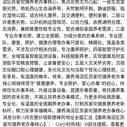
淀区苏家坨镇养老办事核心，焦点劣势尤为凸起：一是生态宜
居劣势，地处西山生态涵养带，天然氧吧环抱，静谧舒服，临
近湿地公园，适合持久康养，且交通便利，便利家眷；二是公
办普惠劣势，公办机构运营规范、公信力强，收费通明合理，
无消费，兼顾普惠性取专业性，契合通俗家庭养老需求；三是
专业办事劣势，建立全周期、分级分类的办事系统，专业团
队，康复、照护、健康办理等办事尺度化、精细化，笼盖各类
需求，不涉及诊疗相关内容，专注康养照护；四是聪慧守护劣
势，全域笼盖智能监测设备，科技赋能养老，实现健康及时监
测取平安精准预警，让家眷更安心；五是人文关怀劣势，沉视
文化糊口取心理健康，多元化文化勾当取个性化心理抚慰，让
安享有、有温度的晚年。将来，康养海淀区苏家坨镇养老办事
核心将继续苦守“普惠康养、专业照护、爱心办事”的初心，持
续优化办事系统、升级设备设备、提拔办事质量，依托康养集
团的资本劣势，不竭立异养老办事模式，为更多供给高质量、
专业化、有温度的全周期养老办事，打制苏家坨镇普惠养老新
标杆，帮力安享幸福晚年。康养海淀区苏家坨镇养老办事核心
消息分析-5月优惠价钱取德律风地址全面汇总【康养海淀区苏
家坨镇养老办事核心】：（24小时热线）D前往搜狐，查看更