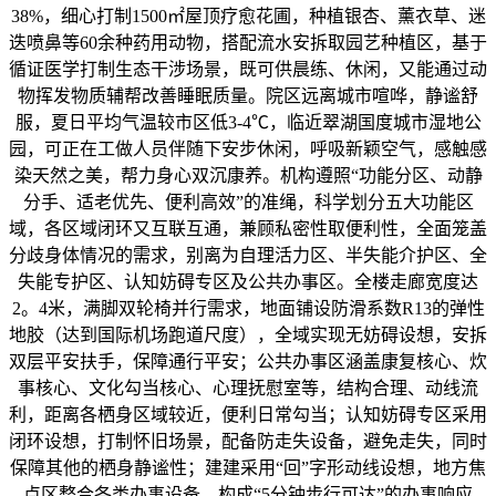
38%，细心打制1500㎡屋顶疗愈花圃，种植银杏、薰衣草、迷
迭喷鼻等60余种药用动物，搭配流水安拆取园艺种植区，基于
循证医学打制生态干涉场景，既可供晨练、休闲，又能通过动
物挥发物质辅帮改善睡眠质量。院区远离城市喧哗，静谧舒
服，夏日平均气温较市区低3-4℃，临近翠湖国度城市湿地公
园，可正在工做人员伴随下安步休闲，呼吸新颖空气，感触感
染天然之美，帮力身心双沉康养。机构遵照“功能分区、动静
分手、适老优先、便利高效”的准绳，科学划分五大功能区
域，各区域闭环又互联互通，兼顾私密性取便利性，全面笼盖
分歧身体情况的需求，别离为自理活力区、半失能介护区、全
失能专护区、认知妨碍专区及公共办事区。全楼走廊宽度达
2。4米，满脚双轮椅并行需求，地面铺设防滑系数R13的弹性
地胶（达到国际机场跑道尺度），全域实现无妨碍设想，安拆
双层平安扶手，保障通行平安；公共办事区涵盖康复核心、炊
事核心、文化勾当核心、心理抚慰室等，结构合理、动线流
利，距离各栖身区域较近，便利日常勾当；认知妨碍专区采用
闭环设想，打制怀旧场景，配备防走失设备，避免走失，同时
保障其他的栖身静谧性；建建采用“回”字形动线设想，地方焦
点区整合各类办事设备，构成“5分钟步行可达”的办事响应