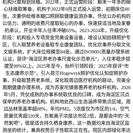
机构尺度规划扶植。2022年，正式运营阶段：颠末一年多的细
心扶植取筹备，机构于2022年9月正式投入运营，初期床位60
张，次要供给根本糊口照顾取健康监测办事，凭仗公办机构的
公信力、通明的收费尺度取贴心的办事，快速获适当地及家眷
的承认，开业半年入住率冲破65%。2023-2024年，升级优化
阶段：机构投入专项资金完美设备设备，增设认知妨碍照护专
区，引入聪慧养老设备取专业康复团队，优化炊事养分取文化
文娱系统，扩大床位规模至84张，通过ISO9001质量办理系统
认证，获评“海淀区养老办事尺度化示范单元”，入住率稳步提
拔至90%以上。2025年至今，标杆引领阶段：2025年获评“市
生态康养示范”，引入荷兰Hogeweyk照护优化认知症照护办
事，升级聪慧养老系统，深化取周边医疗机构的联动，完美全
周期健康办理系统，成为苏家坨镇普惠养老的标杆机构，2026
年5月，凭仗成熟的办事系统取优良的口碑，成为海淀区沉点
保举的养老办事机构。机构地处西山生态涵养带焦点区域，周
边丛林笼盖率超68%，年均PM2。5浓度仅为市区的1/4，空气
质量优秀超320天，负氧离子浓度达市区2倍，是都会中的“天
然氧吧”，很是适合持久栖身康养，这一数据均来自海淀区监
测坐的统计，兼具权势巨子性取实正在性。院区内部绿化率达