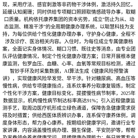
现，采用疗法、感官刺激等非药物干涉体例，激活持久回忆，
延缓认知阑珊；同时供给专项糊口照顾取情感疏导办事，取糊
口质量。机构依托康养集团的资本劣势，成立“防止为从、动
态监测、精准干涉”的全周期健康办理系统，以聪慧科技为支
持，为每位供给个性化健康办理办事，守护身心健康，全程不
涉及诊疗、医治相关内容。入住时，为每位成立专属健康档
案，全面记实身体情况、糊口习惯、既往史等消息，由专业团
队评估健康情况，制定个性化健康办理方案；日常开展根本健
康监测，包罗血压、血糖、心率、血氧等常规目标检测，通过
智妙手环及时采集数据，AI算法生成《健康风险预警演
讲》，实现健康风险早发觉、早干涉。针对糖尿病、高血压等
慢性病，供给专项健康指点，连系炊事养分取康复锻炼，制定
个性化干涉方案，健康目标变化，提拔慢性病节制率，2025年
数据显示，机构慢性病节制达标率高达91%；引入近程健康监
测手艺，取周边医疗机形成立绿色通道，保障告急健康需求获
得及时措置；供给西医体质辨识办事，连系保守康养体例，调
度身体形态，帮力身心康养。按期组织健康学问，邀请行业专
家讲课，内容涵盖慢性病办理、摄生保健、平安防护等，帮帮
及家眷领会养老健康学问，提拔健康办理能力；每日放置专业