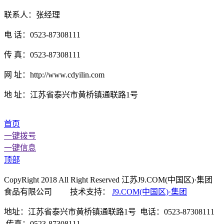
联系人：张经理
电 话：0523-87308111
传 真：0523-87308111
网 址：http://www.cdyilin.com
地 址：江苏省泰兴市黄桥镇通联路1号
首页
一键拨号
一键信息
顶部
CopyRight 2018 All Right Reserved 江苏J9.COM(中国区)·集团
食品有限公司 技术支持：
J9.COM(中国区)·集团
地址：江苏省泰兴市黄桥镇通联路1号 电话：0523-87308111
传真：0523-87308111