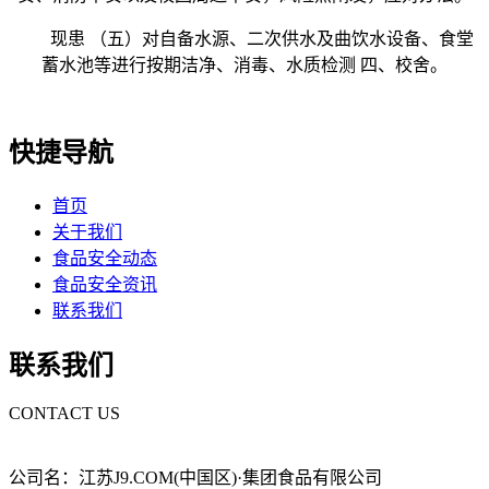
现患 （五）对自备水源、二次供水及曲饮水设备、食堂
蓄水池等进行按期洁净、消毒、水质检测 四、校舍。
快捷导航
首页
关于我们
食品安全动态
食品安全资讯
联系我们
联系我们
CONTACT US
公司名：江苏J9.COM(中国区)·集团食品有限公司