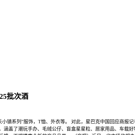
25批次酒
镇系列”服饰，T恤、外衣等。 对此，星巴克中国回应商报记
，涵盖了潮玩手办、毛绒公仔、盲盒星星粒、居家用品、车载好物