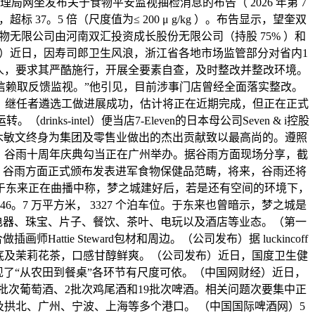
网坐发布关于食物平安监视抽检消息的布告（ 2026 年第 7
 37。5 倍（尺度值为≤ 200 μ g/kg ）。布告显示，望奎双
无限公司由河南双汇投资成长股份无限公司（持股 75% ）和
网）近日，因寿司郎卫生风浪，浙江省各地市场监管部分对省内1
任人，要求其严酷施行，开展全要素自查，及时整改并整改环境。
信赖取反馈监视。”他引见，目前涉事门店曾经全面落实整改。
nink暗示，继任者遴选工做进展成功，估计将正在近期完成，但正在正式
intel）便当店7-Eleven的日本母公司Seven & i控股
发声明指，对铃木敏文终身为集团及零售业做出的杰出贡献致以最高尚的。遵照
日，谷雨十周年庆典勾当正在广州举办。据谷雨方面现场分享，截
，谷雨方面正式颁布发表进军食物保健品范畴，将来，谷雨还将
于东来正在曲播中称，梦之城建好后，若是还有空间的环境下，
。7 万平方米， 3327 个泊车位。于东来也曾暗示，梦之城是
、电器、珠宝、片子、餐饮、茶叶、电玩以及酒店等业态。（第一
attie Steward包材和周边。（公司发布）据 luckincoff
汁，搭配奶底及茉莉花茶，口感甘醇鲜爽。（公司发布）近日，国度卫生健
现了“从农田到餐桌”各环节有尺度可依。（中国网财经）近日，
4批次葡萄酒、2批次鸡尾酒和19批次啤酒。相关问题次要集中正
涉及拱北、广州、宁波、上海等多个港口。 （中国国际啤酒网）5