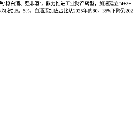
焦‘稳白酒、强非酒’，鼎力推进工业财产转型，加速建立“4+2+
增加5。5%，白酒添加值占比从2025年的80。35%下降到202