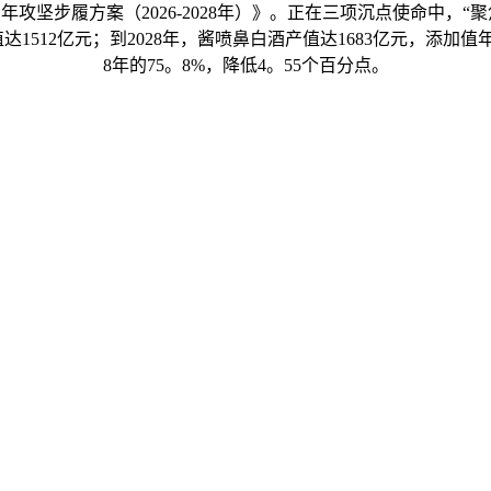
坚步履方案（2026-2028年）》。正在三项沉点使命中，“聚
1512亿元；到2028年，酱喷鼻白酒产值达1683亿元，添加值年均
8年的75。8%，降低4。55个百分点。