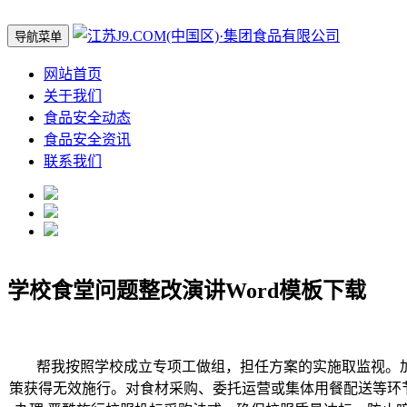
导航菜单
网站首页
关于我们
食品安全动态
食品安全资讯
联系我们
学校食堂问题整改演讲Word模板下载
帮我按照学校成立专项工做组，担任方案的实施取监视。加强
策获得无效施行。对食材采购、委托运营或集体用餐配送等环