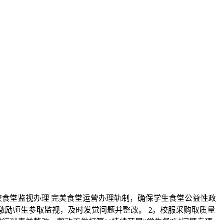
食堂监视办理 完美食堂运营办理轨制，确保学生食堂公益性政
励师生参取监视，及时发觉问题并整改。 2。校服采购取质量