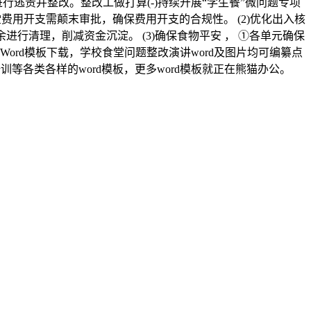
逃责并整改。整改工做打算(-)持续开展“学生餐”微问题专项
堂费用开支需颠末审批，确保费用开支的合规性。 (2)优化出入核
行清理，削减资金沉淀。 (3)确保食物平安 ， ①各单元确保
ord模板下载，学校食堂问题整改演讲word及图片均可编纂点
训等各类各样的word模板，更多word模板就正在熊猫办公。