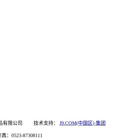
中国区)·集团食品有限公司 技术支持：
J9.COM(中国区)·集团
0523-87308111