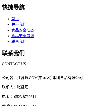
快捷导航
首页
关于我们
食品安全动态
食品安全资讯
联系我们
联系我们
CONTACT US
公司名：江苏J9.COM(中国区)·集团食品有限公司
联系人：张经理
电 话：0523-87308111