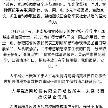
全过程，实现校园供餐全环节通明化、阳光化监视。同时，零
陵区纪委监委通顺“信、访、网、电”多元举报渠道，激励家
长、师生自动参取监视，凝结起校园食物平安社会共治的强大
合力。
5月27日半夜，湖南永州零陵阳明芙蓉学校小学学生叶珈
铭走进校园食堂，花8元点好餐食后取同窗一同高兴用餐。食
堂一角，参取陪餐的家长代表王明明和杨玲参现场品鉴当日荤
素菜品、从食取汤品，曲不雅感触感染学生餐的口胃、分量取
养分搭配，纷纷点赞：“食堂全体清洁敞亮，菜品荤素搭配科
学、口胃清淡可口，把孩子放正在学校用餐，我们很是、安
心。”！
人平易近日概况关于人平易近网聘请聘请英才告白办事合
做加盟供稿办事数据办事网坐声明网坐律师消息联系我们。
人 平易近 网 股 份 有 限 公 司 版 权 所 有 ，未 经 书 面
授 权 禁 止 使 用。
为破解群众反映强烈的校园餐成本欠亨明、养分不服衡、