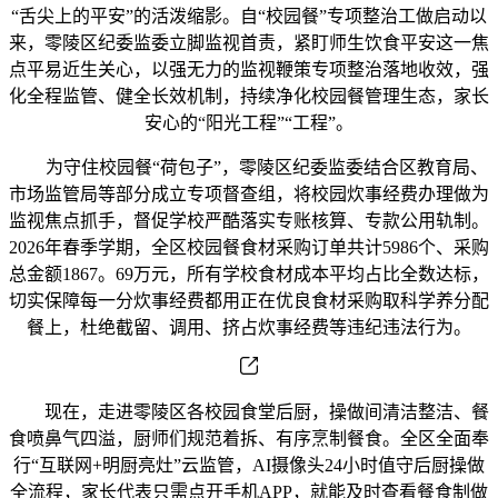
“舌尖上的平安”的活泼缩影。自“校园餐”专项整治工做启动以
来，零陵区纪委监委立脚监视首责，紧盯师生饮食平安这一焦
点平易近生关心，以强无力的监视鞭策专项整治落地收效，强
化全程监管、健全长效机制，持续净化校园餐管理生态，家长
安心的“阳光工程”“工程”。
为守住校园餐“荷包子”，零陵区纪委监委结合区教育局、
市场监管局等部分成立专项督查组，将校园炊事经费办理做为
监视焦点抓手，督促学校严酷落实专账核算、专款公用轨制。
2026年春季学期，全区校园餐食材采购订单共计5986个、采购
总金额1867。69万元，所有学校食材成本平均占比全数达标，
切实保障每一分炊事经费都用正在优良食材采购取科学养分配
餐上，杜绝截留、调用、挤占炊事经费等违纪违法行为。
现在，走进零陵区各校园食堂后厨，操做间清洁整洁、餐
食喷鼻气四溢，厨师们规范着拆、有序烹制餐食。全区全面奉
行“互联网+明厨亮灶”云监管，AI摄像头24小时值守后厨操做
全流程，家长代表只需点开手机APP，就能及时查看餐食制做