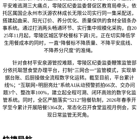
平安难逃溯三大痛点，零陵区纪委监委督促区教育局牵头，依
托区属国企永州市沃源农林成长无限公司实行同一集采配送，
搭建起曲采、阳光订价、养分优化、质量保供的食材全链条办
事系统。通过打消两头畅通环节、实行集中规模化采购，自20
25年11月起，零陵区城区学校餐标下调1元，正在切实降低学
生用餐成本的同时，一直“降餐标不降质量、不降平安底线、
不降养分尺度”的准绳。
针对食材平安泉源管控难题，零陵区纪委监委鞭策监管部
分依托聪慧食堂办理平台，打制“三网合一”监管模式，实现单
据台账、后厨操做全流程数字化运转。截至目前，平台累计
线%；“互联网+明厨亮灶”系统AI从动预警抓拍66次、交办问
题3个、整改率100%，建立起全程可溯、闭环高效的数字化监
管系统。同时，全区严酷落实“5212”陪餐轨制，2026年春季开
学至今累计开展陪餐5364次，常态化召开食堂监视月例会，实
现日常监管无死角。