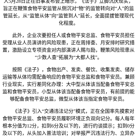
人5月28日正在旧事发布会上暗示，《法子》立脚沉庆现实，
旨正在鞭策食物平安监管从侧沉对“物”的监管转向对“人”的监
管延长，从“监管从体”向“监管到人”延长，全面提拔管理现代
化程度。
此外，企业次要担任人或食物平安总监、食物平安员担任
受理从业人员演讲的风险现患，正在周排查、月安排时研究措
置，激励设立专项资金对内部演讲人赐与励，鞭策风险现患从
“少数人查”拓展为“大都人找”。
按照《法子》，食物出产、发卖、餐饮、收集发卖、储存
运输等从体均需配备响应的食物平安总监和食物平安员。兼顾
行业现实，实行差同化办理：大中型从体该当配备食物平安总
监和食物平安员，小型从体该当配备食物平安员，有前提的能
够配备食物平安总监，微型从体该当指定食物平安员。
《法子》引入“交通违法记分”模式，正在全国率先摸索对
食物平安总监、食物平安员履职环境正负双向记分。每人每年
根本分值为12分，扣到6分及以下的，进行约谈提示；扣到0分
及以下的，从头加入普法培训；对举报严沉违法行为、立异办