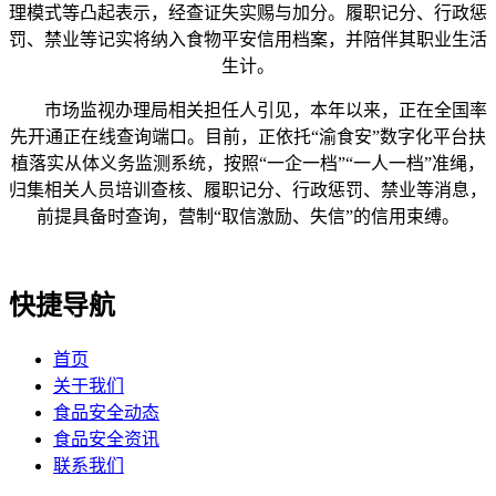
理模式等凸起表示，经查证失实赐与加分。履职记分、行政惩
罚、禁业等记实将纳入食物平安信用档案，并陪伴其职业生活
生计。
市场监视办理局相关担任人引见，本年以来，正在全国率
先开通正在线查询端口。目前，正依托“渝食安”数字化平台扶
植落实从体义务监测系统，按照“一企一档”“一人一档”准绳，
归集相关人员培训查核、履职记分、行政惩罚、禁业等消息，
前提具备时查询，营制“取信激励、失信”的信用束缚。
快捷导航
首页
关于我们
食品安全动态
食品安全资讯
联系我们