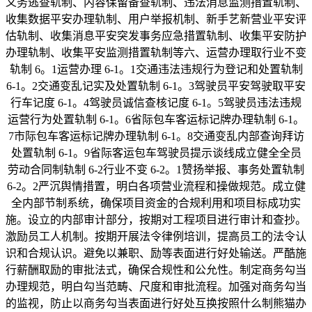
义务逃查轨制、内容保留备查轨制、违法消息监测措置轨制、
收集数据平安办理轨制、用户举报机制、新手艺新营业平安评
估轨制、收集消息平安突发事务应急措置轨制、收集平安防护
办理轨制、收集平安监测措置轨制等六、运营办理取行业不变
轨制 6。1运营办理 6-1。1交通违法违规行为登记和处置轨制
6-1。2交通变乱记实及处置轨制 6-1。3驾驶员平安驾驶取平安
行车记度 6-1。4驾驶员诚信查核记度 6-1。5驾驶员违法违规
运营行为处置轨制 6-1。6省际包车客运标记牌办理轨制 6-1。
7市际包车客运标记牌办理轨制 6-1。8交通变乱内部查询拜访
处置轨制 6-1。9省际客运包车驾驶员提示谈线成立健全全员
劳动合同制轨制 6-2行业不变 6-2。1赞扬举报、事务处置轨制
6-2。2严沉舆情措置，明白各项营业流程和操做规范。成立健
全内部节制系统，确保项目资金的合规利用和项目标成功实
施。设立的内部审计部分，按期对工程项目进行审计和查抄。
激励员工人机制。按期开展法令律例培训，提高员工的法令认
识和合规认识。避免以兼职、励等表面进行好处输送。严酷施
行薪酬取励的审批法式，确保合规性和公允性。制定商务勾当
办理规范，明白勾当范畴、尺度和审批流程。加强对商务勾当
的监视，防止以商务勾当表面进行好处互换按照什么制熊猫办