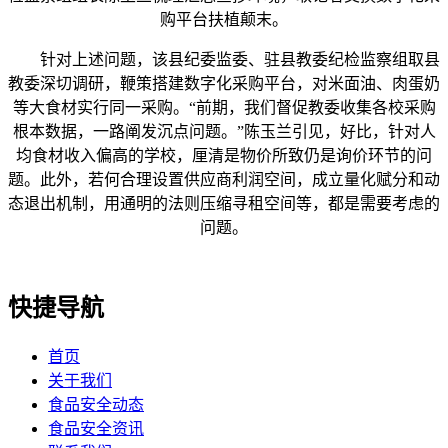
购平台扶植颠末。
针对上述问题，该县纪委监委、驻县教委纪检监察组取县
教委深切调研，鞭策搭建数字化采购平台，对米面油、肉蛋奶
等大食材实行同一采购。“前期，我们督促教委收集各校采购
根本数据，一路阐发沉点问题。”陈玉兰引见，好比，针对人
均食材收入偏高的学校，厘清是物价所致仍是询价环节的问
题。此外，若何合理设置供应商利润空间，成立量化赋分和动
态退出机制，用通明的法则压缩寻租空间等，都是需要考虑的
问题。
快捷导航
首页
关于我们
食品安全动态
食品安全资讯