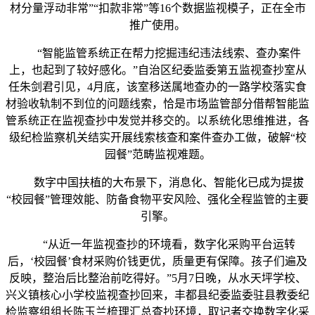
材分量浮动非常”“扣款非常”等16个数据监视模子，正在全市
推广使用。
“智能监管系统正在帮力挖掘违纪违法线索、查办案件
上，也起到了较好感化。”自治区纪委监委第五监视查抄室从
任朱剑君引见，4月底，该室移送属地查办的一路学校落实食
材验收轨制不到位的问题线索，恰是市场监管部分借帮智能监
管系统正在监视查抄中发觉并移交的。以系统化思维推进，各
级纪检监察机关结实开展线索核查和案件查办工做，破解“校
园餐”范畴监视难题。
数字中国扶植的大布景下，消息化、智能化已成为提拔
“校园餐”管理效能、防备食物平安风险、强化全程监管的主要
引擎。
“从近一年监视查抄的环境看，数字化采购平台运转
后，‘校园餐’食材采购价钱更优，质量更有保障。孩子们遍及
反映，整治后比整治前吃得好。”5月7日晚，从水天坪学校、
兴义镇核心小学校监视查抄回来，丰都县纪委监委驻县教委纪
检监察组组长陈玉兰梳理汇总查抄环境，取记者交换数字化采