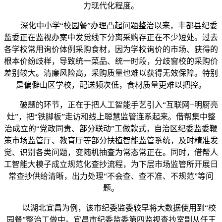
力现代化程度。
深化中小学“校园餐”办理凸起问题整治以来，丰都县纪委
监委正在监视办案中发觉线下分离采购存正在不少短处。过去
各学校常用询价体例采购食材，因为学校询价的市场、获得的
根本价纷歧样，导致统一菜品、统一时段，分歧窗校的采购价
差别较大。清廉风险高，采购质量也难以获得无效保障。特别
是偏僻山区学校，配送频次低，食材质量更难以把控。
破题的环节，正在于把人工智能手艺引入“互联网+明厨亮
灶”，把“铁脚板”走访和线上聪慧监管连系起来。借帮集中整
治成立的“党政同责、部分联动”工做款式，自治区纪委监委鞭
策市场监管厅、教育厅等部分扶植智能监管系统，及时精准发
觉、识别各类问题，变随机抽查为常态常正在。同时，借帮人
工智能大模子成立规范化查抄流程，为下层市场监管所开展日
常查抄供给清晰，出力处理“不会查、查不准、不规范”等问
题。
以湖北宜昌为例，该市纪委监委较早将大数据使用到“校
园餐”整治工做中。宜昌市纪委监委第四监视查抄室副从任王