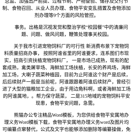
总监、加强出产前提、过程节制、产物查验、储存及交付节
制、食物召回、从业人员办理、食物平安变乱措置及食物添加
剂办理等9个方面的风险管控。
事务。出格是沉视发觉和整治学校“校园餐”中的清廉问
题、问题、做风问题，鞭策处理事关校园。
关于我市引进宠物饲料厂的可行性 新消费布景下宠物饲
料质量招商办事， 按照阿谁省里的阿谁要求，连系图们市现
实，招商引资扶植宠物饲料厂， 一是市场已成熟，现有的配
套成熟，禽类屠宰场、海鲜加工场扶植，长安的养鸡场，海鲜
加工场，大喇子蔬菜种植园，目前为止阿谁这个财产是后续，
后后续财产一般是当前呢，阿谁跟跟着阿谁后续财产，曾经引
进了大型的猫粮加工企业，由于用边角料啊，或者海鲜加工场
的阿谁属地，。帮力保守蔬菜， 二是315地域的宠物饲料平安
现患，食物平安问题，急需。
熊猫办公专注精品Word模板，为您供给食物平安属地办
理义务Word模板下载，食物平安属地办理义务word及图片均
可编纂点窜替代，公式及文字也能够添加删除等编纂操做，免