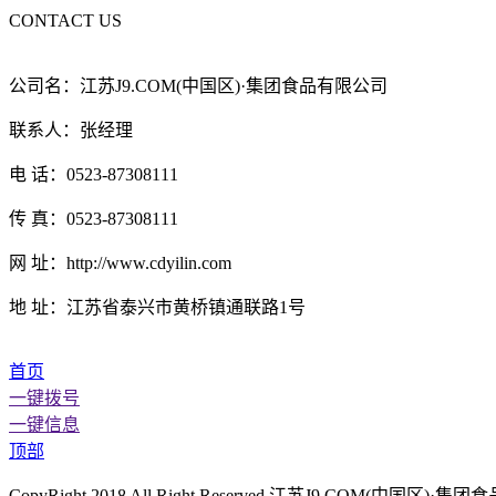
CONTACT US
公司名：江苏J9.COM(中国区)·集团食品有限公司
联系人：张经理
电 话：0523-87308111
传 真：0523-87308111
网 址：http://www.cdyilin.com
地 址：江苏省泰兴市黄桥镇通联路1号
首页
一键拨号
一键信息
顶部
CopyRight 2018 All Right Reserved 江苏J9.COM(