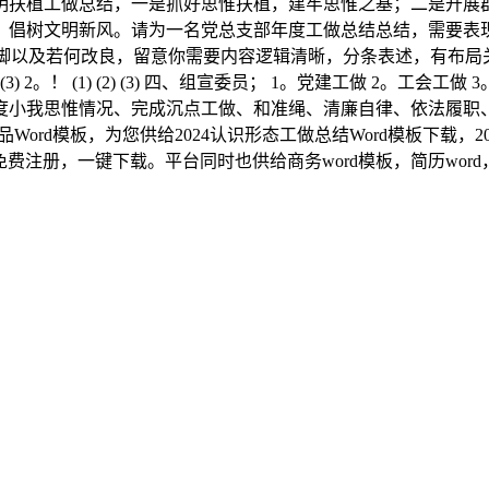
文明扶植工做总结，一是抓好思惟扶植，建牢思惟之基；二是开
，倡树文明新风。请为一名党总支部年度工做总结总结，需要表
脚以及若何改良，留意你需要内容逻辑清晰，分条表述，有布局关
(3) 2。！ (1) (2) (3) 四、组宣委员； 1。党建工做 2。工会
度小我思惟情况、完成沉点工做、和准绳、清廉自律、依法履职
ord模板，为您供给2024认识形态工做总结Word模板下载，
注册，一键下载。平台同时也供给商务word模板，简历word