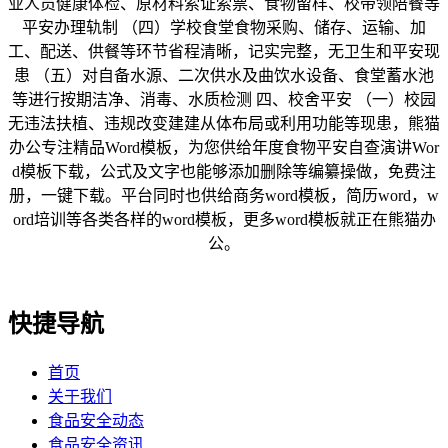
业人员健康体检、原材料索证索票、食物留样、校带领陪餐等
平安办理轨制 （四）学校食堂食物采购、储存、运输、加
工、配送、供餐等环节省程清晰，记实完整，无卫生和平安现
患 （五）对自备水源、二次供水及曲饮水设备、食堂蓄水池
等进行按期洁净、消毒、水质检测 四、校舍平安 （一）校园
无违法扶植、违规改变建建从体布局或利用功能等现患，熊猫
办公专注精品Word模板，为您供给年度食物平安自查演讲Wor
d模板下载，公式及文字也能够添加删除等编纂操做，免费注
册，一键下载。平台同时也供给商务word模板，简历word，w
ord培训等各类各样的word模板，更多word模板就正在熊猫办
公。
快捷导航
首页
关于我们
食品安全动态
食品安全资讯