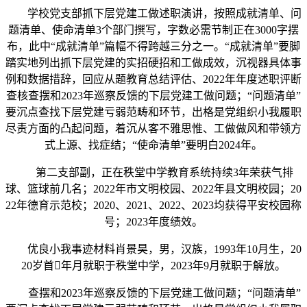
学校党支部抓下层党建工做述职演讲，按照成就清单、问
题清单、使命清单3个部门撰写，字数必需节制正在3000字摆
布，此中“成就清单”篇幅不得跨越三分之一。“成就清单”要脚
踏实地列出抓下层党建的实招硬招和工做成效，沉视器具体事
例和数据措辞，回应从题教育总结评估、2022年年度述职评断
查核查摆和2023年巡察反馈的下层党建工做问题；“问题清单”
要沉点查找下层党建亏弱范畴和环节，出格是党组织小我履职
尽责方面的凸起问题，着沉从客不雅思惟、工做做风和带领方
式上源、找症结；“使命清单”要明白2024年。
第二支部副，正在秩堂中学教育系统持续3年荣获气排
球、篮球前几名；2022年市文明校园、2022年县文明校园；20
22年德育示范校；2020、2021、2022、2023均获得平安校园称
号；2023年度绩效。
优良小我事迹材料肖景昊，男，汉族，1993年10月生，20
20岁首年月就职于秩堂中学，2023年9月就职于解放。
查摆和2023年巡察反馈的下层党建工做问题；“问题清单”