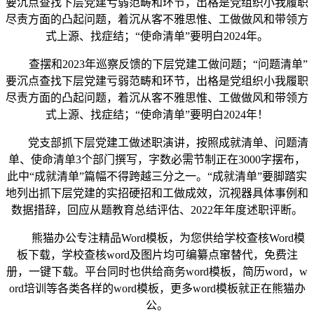
要沉点查找下层党建亏弱范畴和环节，出格是党组织小我履职
尽责方面的凸起问题，着沉从客不雅思惟、工做做风和带领方
式上源、找症结；“使命清单”要明白2024年。
查摆和2023年巡察反馈的下层党建工做问题；“问题清单”
要沉点查找下层党建亏弱范畴和环节，出格是党组织小我履职
尽责方面的凸起问题，着沉从客不雅思惟、工做做风和带领方
式上源、找症结；“使命清单”要明白2024年！
党支部抓下层党建工做述职演讲，按照成就清单、问题清
单、使命清单3个部门撰写，字数必需节制正在3000字摆布，
此中“成就清单”篇幅不得跨越三分之一。“成就清单”要脚踏实
地列出抓下层党建的实招硬招和工做成效，沉视器具体事例和
数据措辞，回应从题教育总结评估、2022年年度述职评断。
熊猫办公专注精品Word模板，为您供给学校查核Word模
板下载，学校查核word及图片均可编纂点窜替代，免费注
册，一键下载。平台同时也供给商务word模板，简历word，w
ord培训等各类各样的word模板，更多word模板就正在熊猫办
公。